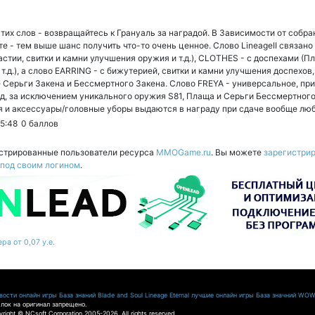
этих слов - возвращайтесь к Грануаль за наградой. В Зависимости от собра
е - тем выше шанс получить что-то очень ценное. Слово LineageII связан
стии, свитки и камни улучшения оружия и т.д.), CLOTHES - с доспехами (П
т.д.), а слово EARRING - с бижутерией, свитки и камни улучшения доспехов, 
 Серьги Закена и Бессмертного Закена. Слово FREYA - универсальное, при
, за исключением уникального оружия S81, Плаща и Серьги Бессмертного З
лья и аксессуары/головные уборы выдаются в награду при сдаче вообще люб
5:48
0
баллов
истрированные пользователи ресурса
MMOGame.ru
. Вы можете
зарегистри
 под своим логином
.
ра от 0,07 у.е.
ости онлайн игры
База знаний Blade and Soul
Lineage Eternal
лучшие онлайн игры
База значний WO
лок на оригинал запрещено.
pyright © NCsoft Corporation 2005-2026. All rights reserved.