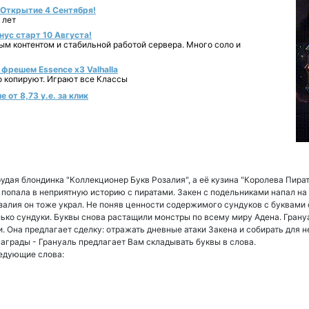
- Открытие 4 Сентября!
 лет
нус старт 10 Августа!
ным контентом и стабильной работой сервера. Много соло и
фрешем Essence x3 Valhalla
о копируют. Играют все Классы
 от 8,73 у.е. за клик
рудая блондинка "Коллекционер Букв Розалия", а её кузина "Королева Пират
попала в неприятную историю с пиратами. Закен с подельниками напал на е
залия он тоже украл. Не поняв ценности содержимого сундуков с буквами 
ько сундуки. Буквы снова растащили монстры по всему миру Адена. Грану
и. Она предлагает сделку: отражать дневные атаки Закена и собирать для 
награды - Грануаль предлагает Вам складывать буквы в слова.
ледующие слова: