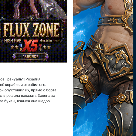
ов Грануаль"! Розалия,
ё корабль и ограбил его.
он опустошил их, прямо с борта
аль решила наказать Закена за
нее буквы, взамен она щедро