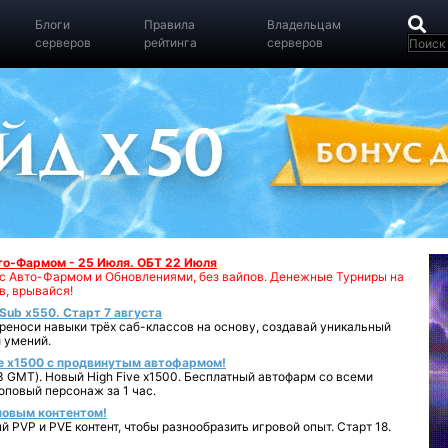
Блоги
Правила
Владельцам
серверов
рейтинга
серверов
вто-Фармом - 25 Июля. ОБТ 22 Июля
00 с Авто-Фармом и Обновлениями, без вайпов. Денежные Турниры на
в, врывайся!
iSub x550. Старт 7 августа
реноси навыки трёх саб-классов на основу, создавай уникальный
 умений.
e x1500 с продвинутым автофармом!
 GMT). Новый High Five x1500. Бесплатный автофарм со всеми
повый персонаж за 1 час.
 новым контентом!
 PVP и PVE контент, чтобы разнообразить игровой опыт. Старт 18.