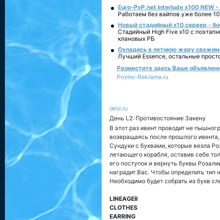
Euro-PvP.net Interlude х100 NEW 
Работаем без вайпов уже более 10
Новый стадийный х10 сервер - бо
Стадийный High Five x10 с поэтап
клановых РБ
Охладись в летнюю жару свежим 
Лучший Essence, остальные прост
Разместите здесь Ваше объявление
Promo-Reklama.ru
desl.ru
День L2: Противостояние Закену
В этот раз ивент проводит не пышног
возвращаясь после прошлого ивента, 
Сундуки с буквами, которые везла Ро
летающего корабля, оставив себе тол
его поступок и вернуть буквы Розали
наградит Вас. Чтобы определить тип 
Необходимо будет собрать из букв с
LINEAGEII
CLOTHES
EARRING