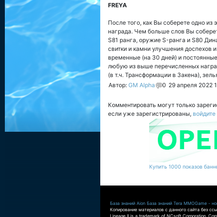
FREYA
После того, как Вы соберете одно из 
награда. Чем больше слов Вы соберет
S81 ранга, оружие S-ранга и S80 Дина
свитки и камни улучшения доспехов и 
временные (на 30 дней) и постоянные
любую из выше перечисленных наград
(в т.ч. Трансформации в Закена), зе
Автор:
GM Alpha
0
29 апреля 2022 1
Комментировать могут только зарег
если уже зарегистрированы,
войдите
Купить 1000 показов банне
База знаний Aion
База знаний Tera
MMOGame - нов
Копирование материалов с данного сайта без ссы
Lineage II is a trademark of NCsoft Corporation. Co