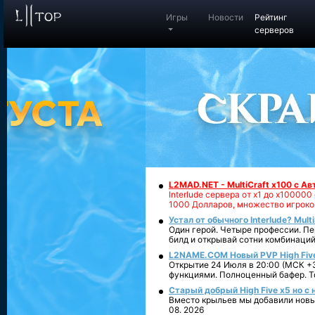
Игры
Новости
Рейтинг
серверов
L2MAD.NET - MultiCraft x100 с А
Interlude сервера от х1 до х1000
1000 Долларов, множество игроко
Устал от обычного Interlude? Mult
Один герой. Четыре профессии. Пе
билд и открывай сотни комбинаций
L2NAME.COM Новый PVP High Fiv
Открытие 24 Июля в 20:00 (МСК +3
функциями. Полноценный бафер. То
Старый добрый High Five x5 но с
Вместо крыльев мы добавили новый
08. 2026