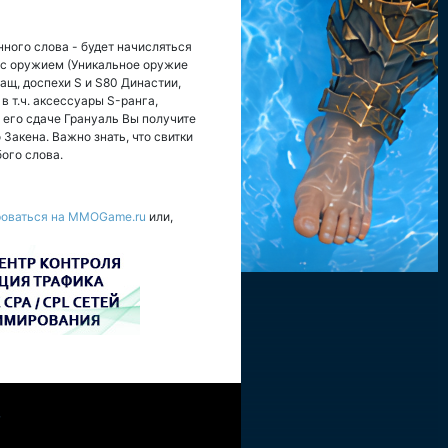
нного слова - будет начисляться
о с оружием (Уникальное оружие
лащ, доспехи S и S80 Династии,
в т.ч. аксессуары S-ранга,
 его сдаче Грануаль Вы получите
акена. Важно знать, что свитки
ого слова.
роваться на MMOGame.ru
или,
W