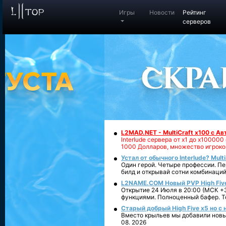
Игры
Новости
Рейтинг
серверов
L2MAD.NET - MultiCraft x100 с А
Interlude сервера от х1 до х1000
1000 Долларов, множество игроко
Устал от обычного Interlude? Mult
Один герой. Четыре профессии. Пе
билд и открывай сотни комбинаций
L2NAME.COM Новый PVP High Fiv
Открытие 24 Июля в 20:00 (МСК +3
функциями. Полноценный бафер. То
Старый добрый High Five x5 но с
Вместо крыльев мы добавили новый
08. 2026