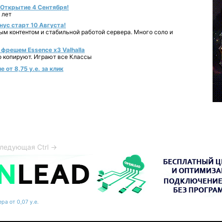
- Открытие 4 Сентября!
 лет
нус старт 10 Августа!
ным контентом и стабильной работой сервера. Много соло и
фрешем Essence x3 Valhalla
о копируют. Играют все Классы
 от 8,75 у.е. за клик
ледующая Ctrl →
ра от 0,07 у.е.