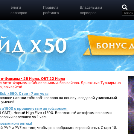
Блоги
Правила
Владельцам
серверов
рейтинга
серверов
вто-Фармом - 25 Июля. ОБТ 22 Июля
00 с Авто-Фармом и Обновлениями, без вайпов. Денежные Турниры на
в, врывайся!
iSub x550. Старт 7 августа
реноси навыки трёх саб-классов на основу, создавай уникальный
 умений.
e x1500 с продвинутым автофармом!
 GMT). Новый High Five x1500. Бесплатный автофарм со всеми
повый персонаж за 1 час.
 новым контентом!
 PVP и PVE контент, чтобы разнообразить игровой опыт. Старт 18.