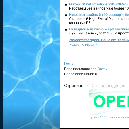
Euro-PvP.net Interlude х100 NEW 
Работаем без вайпов уже более 10
Новый стадийный х10 сервер - бо
Стадийный High Five x10 с поэтап
клановых РБ
Охладись в летнюю жару свежим 
Лучший Essence, остальные прост
Разместите здесь Ваше объявление
Promo-Reklama.ru
Гость
Блог пользователя
Гость
Всего сообщений 0
Страницы:
← Ctrl предыдущая
с
Купить 1000 показов банне