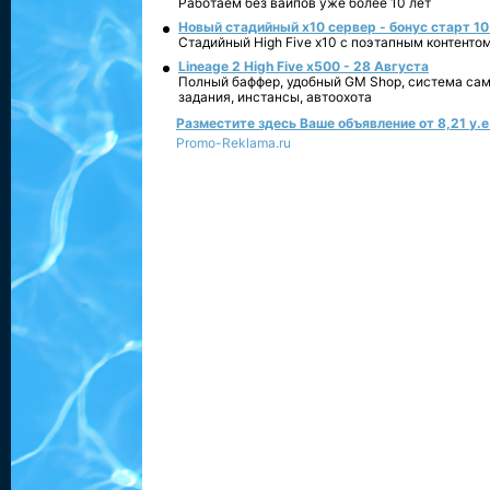
Работаем без вайпов уже более 10 лет
Новый стадийный х10 сервер - бонус старт 10
Стадийный High Five x10 с поэтапным контенто
Lineage 2 High Five x500 - 28 Августа
Полный баффер, удобный GM Shop, система сам
задания, инстансы, автоохота
Разместите здесь Ваше объявление от 8,21 у.е.
Promo-Reklama.ru