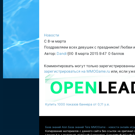
Новости
C 8-м марта
Поздравляем всех девушек с праздником! Любви и 
Автор:
Dandi
0
8 марта 2015 9:47
0
баллов
Комментировать могут только зарегистрированны
зарегистрироваться на MMOGame.ru
или, если уж
Купить 1000 показов баннера от 0,11 у.е.
База знаний Aion
База знаний Tera
MMOGame - новости онлайн игр
Копирование материалов с данного сайта без ссылок на оригинал 
Lineage II is a trademark of NCsoft Corporation. Copyright © NCsoft Co