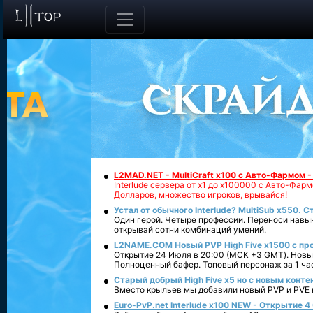
L2MAD.NET - MultiCraft x100 с Авто-Фармом 
Interlude сервера от х1 до х100000 с Авто-Фа
Долларов, множество игроков, врывайся!
Устал от обычного Interlude? MultiSub x550. С
Один герой. Четыре профессии. Переноси навык
открывай сотни комбинаций умений.
L2NAME.COM Новый PVP High Five x1500 с п
Открытие 24 Июля в 20:00 (МСК +3 GMT). Новый
Полноценный бафер. Топовый персонаж за 1 ча
Старый добрый High Five x5 но с новым конте
Вместо крыльев мы добавили новый PVP и PVE ко
Euro-PvP.net Interlude х100 NEW - Открытие 4