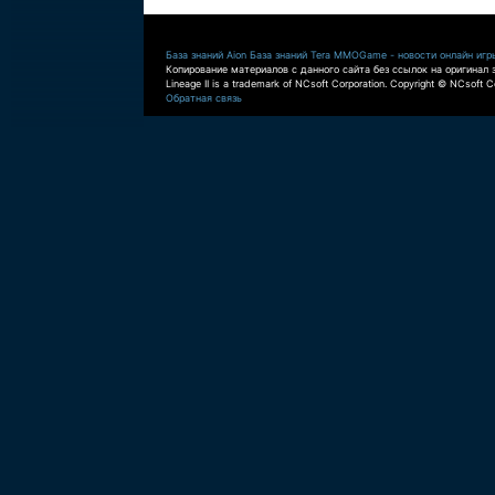
База знаний Aion
База знаний Tera
MMOGame - новости онлайн игр
Копирование материалов с данного сайта без ссылок на оригинал 
Lineage II is a trademark of NCsoft Corporation. Copyright © NCsoft Co
Обратная связь