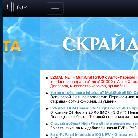
L2MAD.NET - MultiCraft x100 с Авто-Фармом 
Interlude сервера от х1 до х100000 с Авто-Фа
Долларов, множество игроков, врывайся!
Устал от обычного Interlude? MultiSub x550. С
Один герой. Четыре профессии. Переноси навык
открывай сотни комбинаций умений.
L2NAME.COM Новый PVP High Five x1500 с п
Открытие 24 Июля в 20:00 (МСК +3 GMT). Новый
Полноценный бафер. Топовый персонаж за 1 ча
Старый добрый High Five x5 но с новым конте
Вместо крыльев мы добавили новый PVP и PVE ко
Euro-PvP.net Interlude х100 NEW - Открытие 4