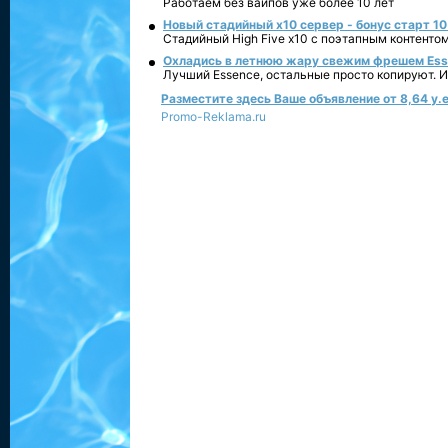
Работаем без вайпов уже более 10 лет
Новый стадийный х10 сервер - бонус старт 10
Стадийный High Five x10 с поэтапным контенто
Охладись в летнюю жару свежим фрешем Essen
Лучший Essence, остальные просто копируют. 
Разместите здесь Ваше объявление от 8,64 у.е
Promo-Reklama.ru