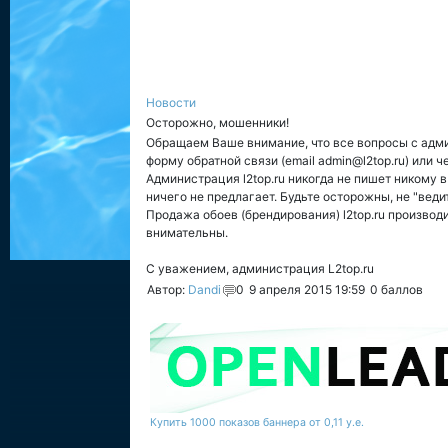
Новости
Осторожно, мошенники!
Обращаем Ваше внимание, что все вопросы с адми
форму обратной связи (email admin@l2top.ru) или 
Администрация l2top.ru никогда не пишет никому 
ничего не предлагает. Будьте осторожны, не "веди
Продажа обоев (брендирования) l2top.ru произво
внимательны.
С уважением, администрация L2top.ru
Автор:
Dandi
0
9 апреля 2015 19:59
0
баллов
Купить 1000 показов баннера от 0,11 у.е.