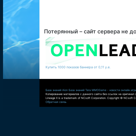
Потерянный – сайт сервера не д
Купить 1000 показов баннера от 0,11 у.е.
База знаний Aion
База знаний Tera
MMOGame - новости онлайн игр
Копирование материалов с данного сайта без ссылок на оригинал 
Lineage II is a trademark of NCsoft Corporation. Copyright © NCsoft Co
Обратная связь