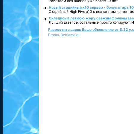
Работаем без вайпов уже более 10 лет
Новый стадийный х10 сервер - бонус старт 10
Стадийный High Five x10 с поэтапным контенто
Охладись в летнюю жару свежим фрешем Essen
Лучший Essence, остальные просто копируют. 
Разместите здесь Ваше объявление от 8,32 у.е
Promo-Reklama.ru