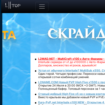
L2MAD.NET - MultiCraft x100 с Авто-Фармом 
Interlude сервера от х1 до х100000 с Авто-Фа
Долларов, множество игроков, врывайся!
Устал от обычного Interlude? MultiSub x550. С
Один герой. Четыре профессии. Переноси навык
открывай сотни комбинаций умений.
L2NAME.COM Новый PVP High Five x1500 с п
Открытие 24 Июля в 20:00 (МСК +3 GMT). Новый
Полноценный бафер. Топовый персонаж за 1 ча
Старый добрый High Five x5 но с новым конте
Вместо крыльев мы добавили новый PVP и PVE ко
Euro-PvP.net Interlude х100 NEW - Открытие 4