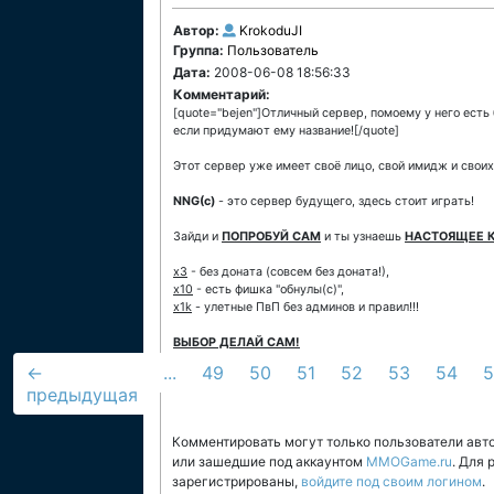
Автор:
KrokoduJI
Группа:
Пользователь
Дата:
2008-06-08 18:56:33
Комментарий:
[quote="bejen"]Отличный сервер, помоему у него есть
если придумают ему название![/quote]
Этот сервер уже имеет своё лицо, свой имидж и своих
NNG(с)
- это сервер будущего, здесь стоит играть!
Зайди и
ПОПРОБУЙ САМ
и ты узнаешь
НАСТОЯЩЕЕ 
х3
- без доната (совсем без доната!),
х10
- есть фишка "обнулы(с)",
x1k
- улетные ПвП без админов и правил!!!
ВЫБОР ДЕЛАЙ САМ!
←
...
49
50
51
52
53
54
5
предыдущая
Комментировать могут только пользователи авт
или зашедшие под аккаунтом
MMOGame.ru
. Для
зарегистрированы,
войдите под своим логином
.