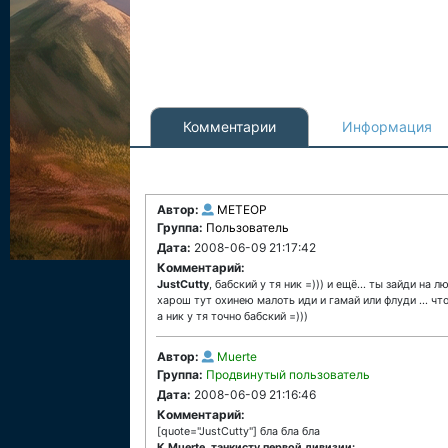
Комментарии
Информация
Автор:
METEOP
Группа:
Пользователь
Дата:
2008-06-09 21:17:42
Комментарий:
JustCutty
, бабский у тя ник =))) и ещё... ты зайди на
харош тут охинею малоть иди и гамай или флуди ... чт
а ник у тя точно бабский =)))
Автор:
Muerte
Группа:
Продвинутый пользователь
Дата:
2008-06-09 21:16:46
Комментарий:
[quote="JustCutty"] бла бла бла
К Muerte, танкисту первой дивизии: