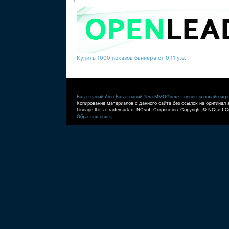
Купить 1000 показов баннера от 0,11 у.е.
База знаний Aion
База знаний Tera
MMOGame - новости онлайн игр
Копирование материалов с данного сайта без ссылок на оригинал 
Lineage II is a trademark of NCsoft Corporation. Copyright © NCsoft Co
Обратная связь