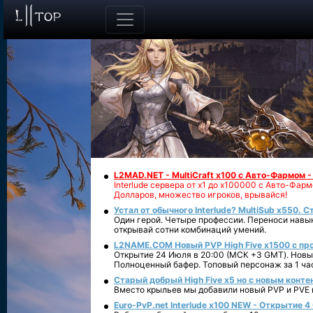
L2MAD.NET - MultiCraft x100 с Авто-Фармом 
Interlude сервера от х1 до х100000 с Авто-Фа
Долларов, множество игроков, врывайся!
Устал от обычного Interlude? MultiSub x550. С
Один герой. Четыре профессии. Переноси навык
открывай сотни комбинаций умений.
L2NAME.COM Новый PVP High Five x1500 с п
Открытие 24 Июля в 20:00 (МСК +3 GMT). Новый
Полноценный бафер. Топовый персонаж за 1 ча
Старый добрый High Five x5 но с новым конте
Вместо крыльев мы добавили новый PVP и PVE ко
Euro-PvP.net Interlude х100 NEW - Открытие 4