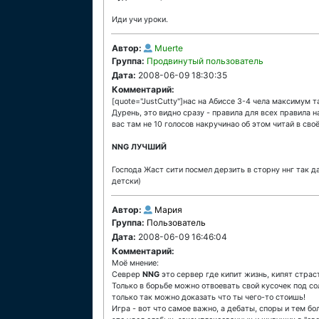
Иди учи уроки.
Автор:
Muerte
Группа:
Продвинутый пользователь
Дата:
2008-06-09 18:30:35
Комментарий:
[quote="JustCutty"]нас на Абиссе 3-4 чела максимум та
Дурень, это видно сразу - правила для всех правила н
вас там не 10 голосов накручинао об этом читай в св
NNG ЛУЧШИЙ
Господа Жаст сити посмел дерзить в сторну ннг так д
детски)
Автор:
Мария
Группа:
Пользователь
Дата:
2008-06-09 16:46:04
Комментарий:
Моё мнение:
Севрер
NNG
это сервер где кипит жизнь, кипят страст
Только в борьбе можно отвоевать свой кусочек под со
только так можно доказать что ты чего-то стоишь!
Игра - вот что самое важно, а дебаты, споры и тем бо