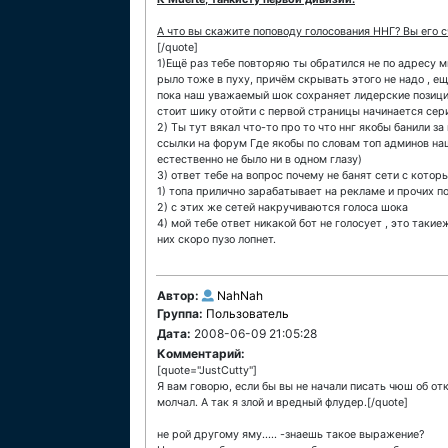
А что вы скажите поповоду голосования ННГ? Вы его 
[/quote]
1)Ещё раз тебе повторяю ты обратился не по адресу м
рыло тоже в пуху, причём скрывать этого не надо , ещ
пока наш уважаемый шок сохраняет лидерские позиции
стоит шику отойти с первой страницы начинается сери
2) Ты тут вякал что-то про то что ннг якобы банили з
ссылки на форум Где якобы по словам топ админов на
естественно не было ни в одном глазу)
3) ответ тебе на вопрос почему не банят сети с котор
1) топа прилично зарабатывает на рекламе и прочих п
2) с этих же сетей накручиваются голоса шока
4) мой тебе ответ никакой бот не голосует , это таки
них скоро пузо лопнет.
Автор:
NahNah
Группа:
Пользователь
Дата:
2008-06-09 21:05:28
Комментарий:
[quote="JustCutty"]
Я вам говорю, если бы вы не начали писать чюш об отк
молчал. А так я злой и вредный флудер.[/quote]
не рой другому яму..... -знаешь такое выражение?