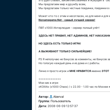
это удел слабых, закомплексованных и жувущих в "св
Мы предлагаем мир и дружбу всем,
Мы предлагаем только честные поединки, поединки в 
Может кто-то с этим и несогласен, но для меня и для
Nonamegame.Net - самый лучший сервер!
ПВП х1000 Интерлюдия - сервер полный улёт!
ЗДЕСЬ НЕТ ПРАВИЛ, НЕТ АДМИНОВ, НЕТ НАКАЗАН
НО ЗДЕСЬ ЕСТЬ ТОЛЬКО ИГРА!
А ВЫЖИВАЮТ ТОЛЬКО СИЛЬНЕЙШИЕ!
PS Я неполучаю не бонусов за комменты, не бонусов за
Но голосую каждый день и из дома и с работы.
Лично я просто игрок и
МНЕ НРАВИТСЯ
именно
ЭТОТ
=============
Мои ник в игре:
xKOIIIAx (x1000 Chaos) / c 22.00 - 1.00 час по Москве я
Автор:
Aberval
Группа:
Пользователь
Дата:
2008-06-09 12:57:37