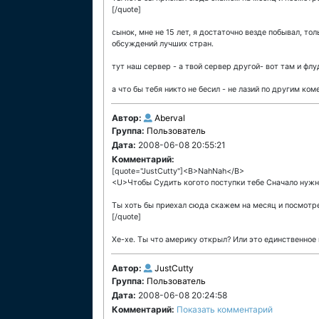
[/quote]
сынок, мне не 15 лет, я достаточно везде побывал, толь
обсуждений лучших стран.
тут наш сервер - а твой сервер другой- вот там и флу
а что бы тебя никто не бесил - не лазий по другим ком
Автор:
Aberval
Группа:
Пользователь
Дата:
2008-06-08 20:55:21
Комментарий:
[quote="JustCutty"]<B>NahNah</B>
<U>Чтобы Судить когото поступки тебе Сначало нужн
Ты хоть бы приехал сюда скажем на месяц и посмотрел
[/quote]
Хе-хе. Ты что америку открыл? Или это единственное
Автор:
JustCutty
Группа:
Пользователь
Дата:
2008-06-08 20:24:58
Комментарий:
Показать комментарий