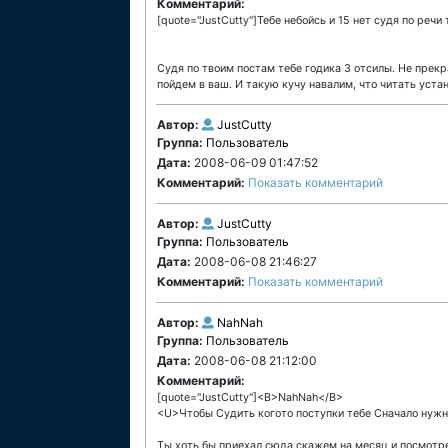
Комментарий:
[quote="JustCutty"]Тебе небойсь и 15 нет судя по речи 
Судя по твоим постам тебе годика 3 отсилы. Не прекр
пойдем в ваш. И такую кучу навалим, что читать устан
Автор:
JustCutty
Группа:
Пользователь
Дата:
2008-06-09 01:47:52
Комментарий:
Показать комментарий
Автор:
JustCutty
Группа:
Пользователь
Дата:
2008-06-08 21:46:27
Комментарий:
Показать комментарий
Автор:
NahNah
Группа:
Пользователь
Дата:
2008-06-08 21:12:00
Комментарий:
[quote="JustCutty"]<B>NahNah</B>
<U>Чтобы Судить когото поступки тебе Сначало нужн
Ты хоть бы приехал сюда скажем на месяц и посмотрел