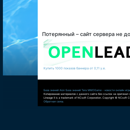
Потерянный – сайт сервера не д
Купить 1000 показов баннера от 0,11 у.е.
База знаний Aion
База знаний Tera
MMOGame - новости онлайн игр
Копирование материалов с данного сайта без ссылок на оригинал 
Lineage II is a trademark of NCsoft Corporation. Copyright © NCsoft Co
Обратная связь