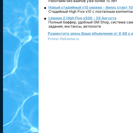
Работаем без вайпов уже более 10 лет
Новый стадийный х10 сервер - бонус старт 10
Стадийный High Five x10 с поэтапным контенто
Lineage 2 High Five x500 - 28 Августа
Полный баффер, удобный GM Shop, система сам
задания, инстансы, автоохота
Разместите здесь Ваше объявление от 8,88 у.е
Promo-Reklama.ru