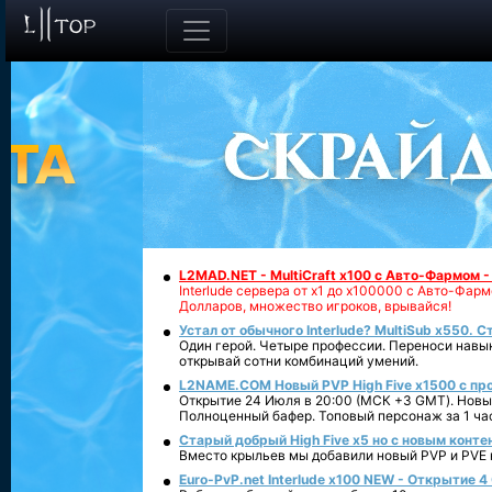
L2MAD.NET - MultiCraft x100 с Авто-Фармом 
Interlude сервера от х1 до х100000 с Авто-Фа
Долларов, множество игроков, врывайся!
Устал от обычного Interlude? MultiSub x550. С
Один герой. Четыре профессии. Переноси навык
открывай сотни комбинаций умений.
L2NAME.COM Новый PVP High Five x1500 с п
Открытие 24 Июля в 20:00 (МСК +3 GMT). Новый
Полноценный бафер. Топовый персонаж за 1 ча
Старый добрый High Five x5 но с новым конте
Вместо крыльев мы добавили новый PVP и PVE ко
Euro-PvP.net Interlude х100 NEW - Открытие 4