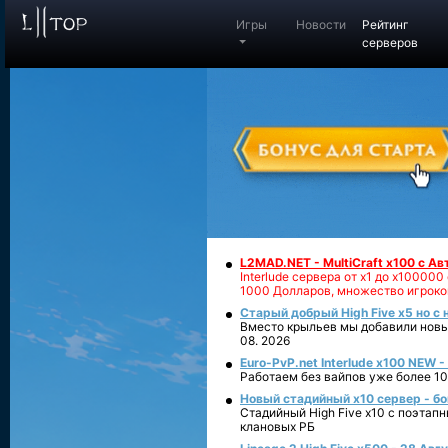
Игры
Новости
Рейтинг
серверов
L2MAD.NET - MultiCraft x100 с А
Interlude сервера от х1 до х1000
1000 Долларов, множество игроко
Старый добрый High Five x5 но с
Вместо крыльев мы добавили новый
08. 2026
Euro-PvP.net Interlude х100 NEW 
Работаем без вайпов уже более 10
Новый стадийный х10 сервер - бо
Стадийный High Five x10 с поэтап
клановых РБ