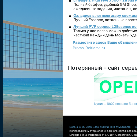
Lineage 2 High Five x500 - 28 Авг
Полный баффер, удобный GM Shop,
ежедневные задания, инстансы, а
Охладись в летнюю жару свежим 
Лучший Essence, остальные прост
Лучший PVP сервер L2Essence ко
Только у нас всего можно добитьс
честной! Каждый день Монеты Уда
Разместите здесь Ваше объявление 
Promo-Reklama.ru
Потерянный – сайт серв
Купить 1000 показов банне
База знаний Aion
База знаний Tera
MMOGame - нов
Копирование материалов с данного сайта без ссы
Lineage II is a trademark of NCsoft Corporation. Co