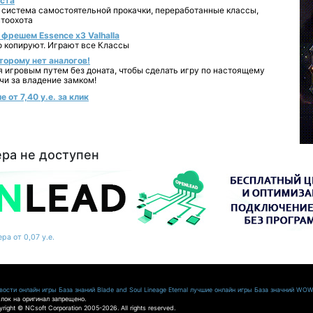
уста
 система самостоятельной прокачки, переработанные классы,
втоохота
фрешем Essence x3 Valhalla
о копируют. Играют все Классы
торому нет аналогов!
я игровым путем без доната, чтобы сделать игру по настоящему
чи за владение замком!
от 7,40 у.е. за клик
ера не доступен
ра от 0,07 у.е.
ости онлайн игры
База знаний Blade and Soul
Lineage Eternal
лучшие онлайн игры
База значний WO
лок на оригинал запрещено.
pyright © NCsoft Corporation 2005-2026. All rights reserved.