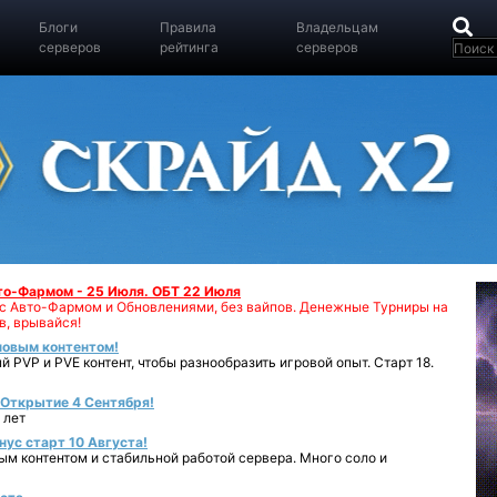
Блоги
Правила
Владельцам
серверов
рейтинга
серверов
вто-Фармом - 25 Июля. ОБТ 22 Июля
00 с Авто-Фармом и Обновлениями, без вайпов. Денежные Турниры на
в, врывайся!
 новым контентом!
 PVP и PVE контент, чтобы разнообразить игровой опыт. Старт 18.
- Открытие 4 Сентября!
 лет
нус старт 10 Августа!
ным контентом и стабильной работой сервера. Много соло и