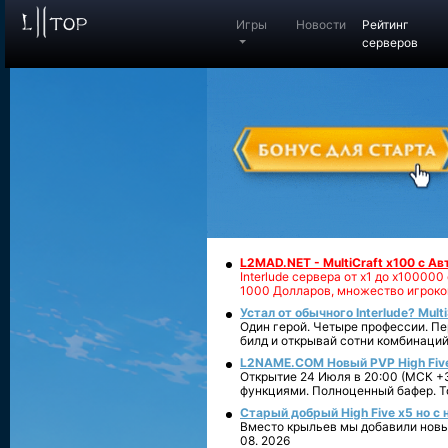
Игры
Новости
Рейтинг
серверов
L2MAD.NET - MultiCraft x100 с А
Interlude сервера от х1 до х1000
1000 Долларов, множество игроко
Устал от обычного Interlude? Mult
Один герой. Четыре профессии. Пе
билд и открывай сотни комбинаций
L2NAME.COM Новый PVP High Fiv
Открытие 24 Июля в 20:00 (МСК +3
функциями. Полноценный бафер. То
Старый добрый High Five x5 но с
Вместо крыльев мы добавили новый
08. 2026