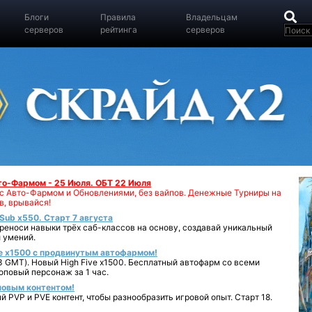
Блоги
Правила
Владельцам
серверов
рейтинга
серверов
вто-Фармом - 25 Июля. ОБТ 22 Июля
00 с Авто-Фармом и Обновлениями, без вайпов. Денежные Турниры на
в, врывайся!
iSub x550. Старт 7 августа
реноси навыки трёх саб-классов на основу, создавай уникальный
 умений.
e x1500 с продвинутым автофармом!
 GMT). Новый High Five x1500. Бесплатный автофарм со всеми
повый персонаж за 1 час.
 новым контентом!
 PVP и PVE контент, чтобы разнообразить игровой опыт. Старт 18.