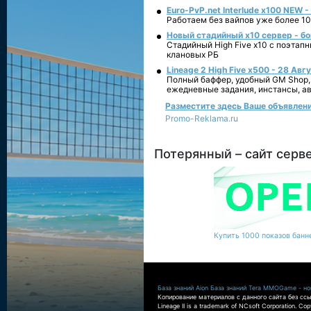
Euro-PvP.net Interlude х100 NEW 
Работаем без вайпов уже более 10
Новый стадийный х10 сервер - бо
Стадийный High Five x10 с поэтап
клановых РБ
Lineage 2 High Five x500 - 28 Авг
Полный баффер, удобный GM Shop,
ежедневные задания, инстансы, а
Разместите здесь Ваше объявление
Promo-Reklama.ru
Потерянный – сайт серв
Купить 1000 показов банне
База знаний Aion
База знаний Tera
MMOGame - нов
Копирование материалов с данного сайта без ссы
Lineage II is a trademark of NCsoft Corporation. Co