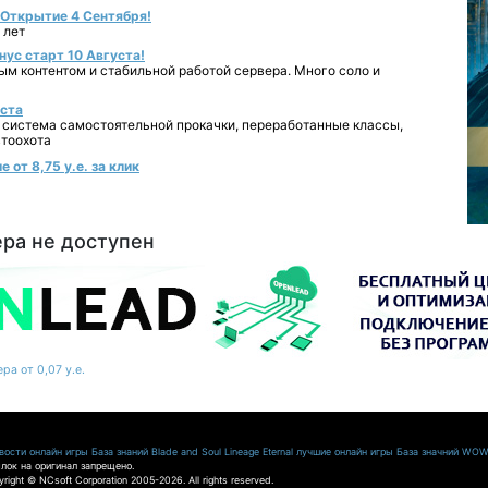
- Открытие 4 Сентября!
 лет
нус старт 10 Августа!
ным контентом и стабильной работой сервера. Много соло и
уста
 система самостоятельной прокачки, переработанные классы,
втоохота
 от 8,75 у.е. за клик
ера не доступен
ра от 0,07 у.е.
ости онлайн игры
База знаний Blade and Soul
Lineage Eternal
лучшие онлайн игры
База значний WO
лок на оригинал запрещено.
pyright © NCsoft Corporation 2005-2026. All rights reserved.