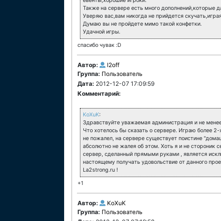
евенты,хорошие игроки.
Также на сервере есть много дополнений,которые 
Уверяю вас,вам никогда не прийдется скучать,играя
Думаю вы не пройдете мимо такой конфетки.
Удачной игры.
спасибо чувак :D
Автор:
l2off
Группа:
Пользователь
Дата:
2012-12-07 17:09:59
Комментарий:
KoXuK
:
Здравствуйте уважаемая администрация и не мене
Что хотелось бы сказать о сервере. Играю более 2-х
не пожалел, на сервере существует поистине "дома
абсолютно не жалея об этом. Хоть я и не стороник 
сервер, сделанный прямыми руками , является искл
настоящему получать удовольствие от данного прое
La2strong.ru !
+1
Автор:
KoXuK
Группа:
Пользователь