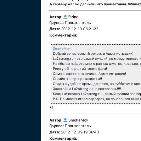
А серверу желаю дальнейшего процветания. ©Simax
Автор:
faring
Группа:
Пользователь
Дата:
2012-12-10 06:21:22
Комментарий:
SmokeMok
:
Добрый вечер всем Игрокам, и Администрации)
La2strong.ru - это самый лучший, по моему мнению 
На нём вы найдете много разных шмоток, крыльев, т
Респ у рб не долгий, много фана!
Самое главное отзывчивая Администрация!
Онлайн на сервере классный!
Осады в удобное время для всех, по субботам и вос
Залетай на La2strong.ru не пожалеешь!!!!
Класный сервер La2strong.ru - самый лучший пвп се
P.S. На многих играл серверах, но понравился само б
+1
Автор:
SmokeMok
Группа:
Пользователь
Дата:
2012-12-09 19:06:43
Комментарий: