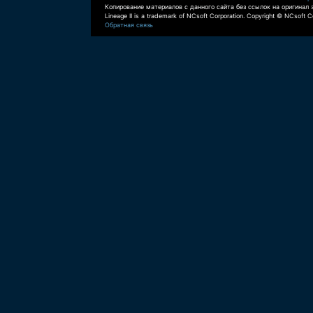
Копирование материалов с данного сайта без ссылок на оригинал 
Lineage II is a trademark of NCsoft Corporation. Copyright © NCsoft Co
Обратная связь