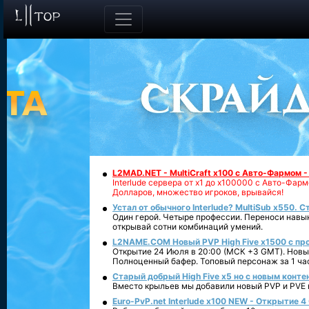
L2MAD.NET - MultiCraft x100 с Авто-Фармом 
Interlude сервера от х1 до х100000 с Авто-Фа
Долларов, множество игроков, врывайся!
Устал от обычного Interlude? MultiSub x550. С
Один герой. Четыре профессии. Переноси навык
открывай сотни комбинаций умений.
L2NAME.COM Новый PVP High Five x1500 с п
Открытие 24 Июля в 20:00 (МСК +3 GMT). Новый
Полноценный бафер. Топовый персонаж за 1 ча
Старый добрый High Five x5 но с новым конте
Вместо крыльев мы добавили новый PVP и PVE ко
Euro-PvP.net Interlude х100 NEW - Открытие 4