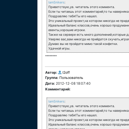
IamSnikers
:
Приветствую,ув. читатель этого коммента.
Если ты читаешь этот комментарий,то ты наверняка
Поздравляю тебя!Ты его нашел.
Это уникальный проект,на котором никогда не приде
Идеальный баланс классов,очень хорошо продуман
евенты,хорошие игроки.
Также на сервере есть много дополнений,которые 
Уверяю вас,вам никогда не прийдется скучать,играя
Думаю вы не пройдете мимо такой конфетки.
Удачной игры.
********
Автор:
l2off
Группа:
Пользователь
Дата:
2012-12-08 18:07:40
Комментарий:
IamSnikers
:
Приветствую,ув. читатель этого коммента.
Если ты читаешь этот комментарий,то ты наверняка
Поздравляю тебя!Ты его нашел.
Это уникальный проект,на котором никогда не приде
Идеальный баланс классов,очень хорошо продуман