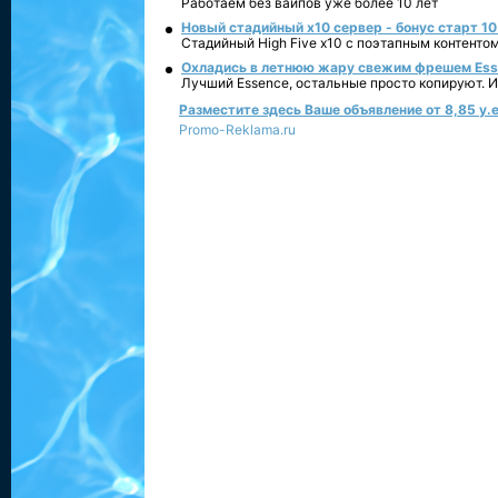
Работаем без вайпов уже более 10 лет
Новый стадийный х10 сервер - бонус старт 10
Стадийный High Five x10 с поэтапным контенто
Охладись в летнюю жару свежим фрешем Essen
Лучший Essence, остальные просто копируют. 
Разместите здесь Ваше объявление от 8,85 у.е
Promo-Reklama.ru