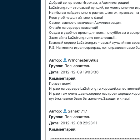
Добрый вечер всем Игрокам, и Администрации)
La2strong.ru - это самый лучший, по моему мнению иг
На нём вы найдете много разных шмоток, крыльев, та
Респ у рб не долгий, много фана!
Самое главное отзывчивая Администрация!
Онлайн на сервере классный!
Осады в удобное время для всех, по субботам и воскр
Залетай на La2strong.ru не пожалеешь!!!!
Класный сервер La2strong.ru - самый лучший пвп серв
P.S. На многих играл серверах, но понравился само бол
Автор:
W1nchester69rus
Группа:
Пользователь
Дата:
2012-12-09 19:03:36
Комментарий:
Привет всем!
Играю на сервере La2strong.ru,хороший,качественный
Играю там очень давно,сервер настроен хорошо,хоро
путём,главное было бы желание.Заходите к нам!
Автор:
Sanek1717
Группа:
Пользователь
Дата:
2012-12-08 22:23:11
Комментарий: