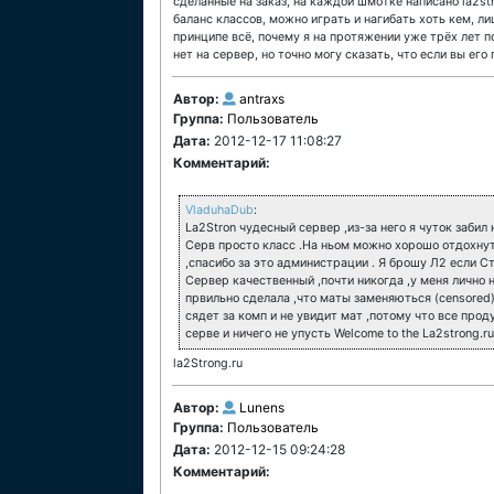
сделанные на заказ, на каждой шмотке написано la2st
баланс классов, можно играть и нагибать хоть кем, л
принципе всё, почему я на протяжении уже трёх лет по
нет на сервер, но точно могу сказать, что если вы его
Автор:
antraxs
Группа:
Пользователь
Дата:
2012-12-17 11:08:27
Комментарий:
VladuhaDub
:
La2Stron чудесный сервер ,из-за него я чуток забил 
Серв просто класс .На ньом можно хорошо отдохну
,спасибо за это администрации . Я брошу Л2 если С
Сервер качественный ,почти никогда ,у меня лично 
првильно сделала ,что маты заменяються (censored) 
сядет за комп и не увидит мат ,потому что все про
серве и ничего не упусть Welcome to the La2strong.ru!
la2Strong.ru
Автор:
Lunens
Группа:
Пользователь
Дата:
2012-12-15 09:24:28
Комментарий: