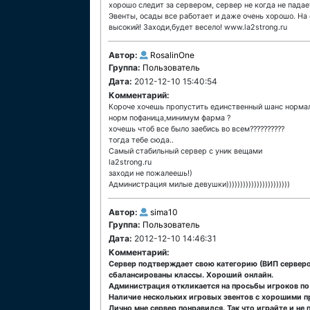
хорошо следит за сервером, сервер не когда не падае
Эвенты, осады все работает и даже очень хорошо. На
высокий! Заходи,будет весело! www.la2strong.ru
Автор:
RosalinOne
Группа:
Пользователь
Дата:
2012-12-10 15:40:54
Комментарий:
Короче хочешь пропустить единственный шанс норма
норм пофаница,минимум фарма ?
хочешь чтоб все было заебись во всем??????????
тогда тебе сюда..
Самый стабильный сервер с уник вещами
la2strong.ru
заходи не пожалеешь!)
Администрация милые девушки)))))))))))))))))))))))
Автор:
sima10
Группа:
Пользователь
Дата:
2012-12-10 14:46:31
Комментарий:
Сервер подтверждает свою категорию (ВИП серверов
сбалансированы классы. Хороший онлайн.
Администрация откликается на просьбы игроков по 
Наличие нескольких игровых эвентов с хорошими п
Лично мне сервер понравился. Так что играйте и не 