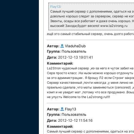
Flay13
:
Самый лучший сервер с дополнениями, одеться на 
довольно хорошо следит за сервером, сервер не ког
Эвенты, осады все работает и даже очень хорошо. 
высокий! Заходи,будет весело! www.la2strong.ru
ещё это самый стабильный сервер, очень долго работ
Автор:
VladuhaDub
Группа:
Пользователь
Дата:
2012-12-13 19:01:41
Комментарий:
La2Stron чудесный сервер ,из-за него я чуток забил на
Серв просто класс .На ньом можно хорошо отдохнуть
за это администрации . Я брошу Л2 если Стронг закро
Сервер качественный ,почти никогда ,у меня лично не
првильно сделала ,что маты заменяються (censored) ,и
комп и не увидит мат ,потому что все продумано .Воь
не упусть Welcome to the La2strong.ru!!!!
Автор:
Flay13
Группа:
Пользователь
Дата:
2012-12-12 11:54:16
Комментарий:
Самый лучший сервер с дополнениями, одеться на эт