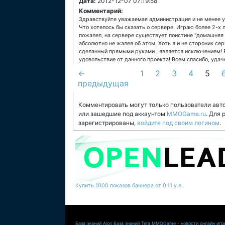
Дата:
2012-12-07 07:19:58
Комментарий:
Здравствуйте уважаемая администрация и не менее 
Что хотелось бы сказать о сервере. Играю более 2-х л
пожалел, на сервере существует поистине "домашняя 
абсолютно не жалея об этом. Хоть я и не стороник се
сделанный прямыми руками , является исключением! 
удовольствие от данного проекта! Всем спасибо, удач
←
1
2
3
4
5
предыдущая
Комментировать могут только пользователи авт
или зашедшие под аккаунтом
MMOGame.ru
. Для
зарегистрированы,
войдите под своим логином
.
Купить 1000 показов баннера от 0,11 у.е.
База знаний Aion
База знаний Tera
MMOGame - новости онлайн игр