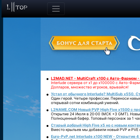
L2MAD.NET - MultiCraft x100 с Авто-Фармом 
Interlude сервера от х1 до х100000 с Авто-Фа
Долларов, множество игроков, врывайся!
Устал от обычного Interlude? MultiSub x550. С
Один герой. Четыре профессии. Переноси навык
открывай сотни комбинаций умений.
L2NAME.COM Новый PVP High Five x1500 с п
Открытие 24 Июля в 20:00 (МСК +3 GMT). Новый
Полноценный бафер. Топовый персонаж за 1 ча
Старый добрый High Five x5 но с новым конте
Вместо крыльев мы добавили новый PVP и PVE ко
Euro-PvP.net Interlude х100 NEW - Открытие 4