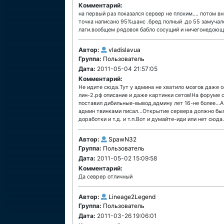
Комментарий:
на первый раз показался сервер не плохим.... потом вн
точка написано 95%шанс .бред полный .до 55 замучал
лаги.вообщем рядовоя бабло сосущий и ничегонедоющ
Автор:
vladislavua
Группа:
Пользователь
Дата:
2011-05-04 21:57:05
Комментарий:
Не идите сюда.Тут у админа не хватило мозгов даж
лин-2.рф описание и даже картинки сетов!На форуме 
поставил дибильные-вывод,админу лет 16-не более...А
админ твинками писал...Открытие сервера должно был
доработки и т.д. и т.п.Вот и думайте-иди или нет сюда.
Автор:
SpawN32
Группа:
Пользователь
Дата:
2011-05-02 15:09:58
Комментарий:
Да севрер отличный
Автор:
Lineage2Legend
Группа:
Пользователь
Дата:
2011-03-26 19:06:01