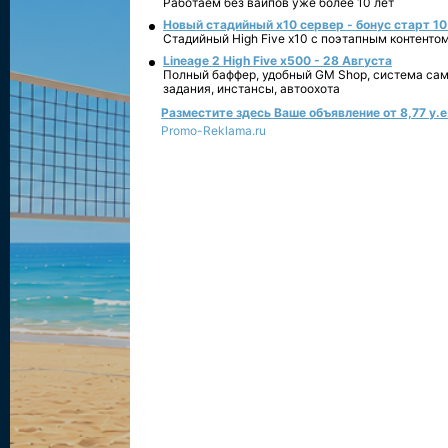
Работаем без вайпов уже более 10 лет
Новый стадийный х10 сервер - бонус старт 10
Стадийный High Five x10 с поэтапным контенто
Lineage 2 High Five x500 - 28 Августа
Полный баффер, удобный GM Shop, система сам
задания, инстансы, автоохота
Разместите здесь Ваше объявление от 8,77 у.е.
Promo-Reklama.ru