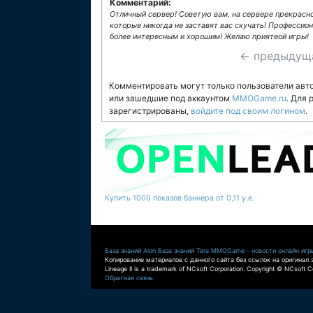
Комментарий:
Отличный сервер! Советую вам, на сервере прекрасно
которые никогда не заставят вас скучать! Профессио
более интересным и хорошим! Желаю приятеой игры!
← предыдущ
Комментировать могут только пользователи авт
или зашедшие под аккаунтом
MMOGame.ru
. Для
зарегистрированы,
войдите под своим логином
.
Купить 1000 показов баннера от 0,11 у.е.
База знаний Aion
База знаний Tera
MMOGame - новости онлайн игр
Копирование материалов с данного сайта без ссылок на оригинал 
Lineage II is a trademark of NCsoft Corporation. Copyright © NCsoft Co
Обратная связь