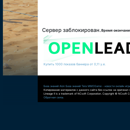
Сервер заблокирован.
Время окончани
Купить 1000 показов баннера от 0,11 у.е.
База знаний Aion
База знаний Tera
MMOGame - новости онлайн игр
Копирование материалов с данного сайта без ссылок на оригинал 
Lineage II is a trademark of NCsoft Corporation. Copyright © NCsoft Co
Обратная связь