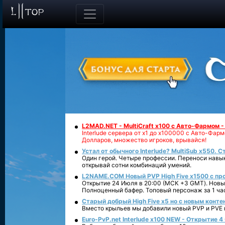
L2MAD.NET - MultiCraft x100 с Авто-Фармом 
Interlude сервера от х1 до х100000 с Авто-Фа
Долларов, множество игроков, врывайся!
Устал от обычного Interlude? MultiSub x550. С
Один герой. Четыре профессии. Переноси навык
открывай сотни комбинаций умений.
L2NAME.COM Новый PVP High Five x1500 с п
Открытие 24 Июля в 20:00 (МСК +3 GMT). Новый
Полноценный бафер. Топовый персонаж за 1 ча
Старый добрый High Five x5 но с новым конте
Вместо крыльев мы добавили новый PVP и PVE ко
Euro-PvP.net Interlude х100 NEW - Открытие 4