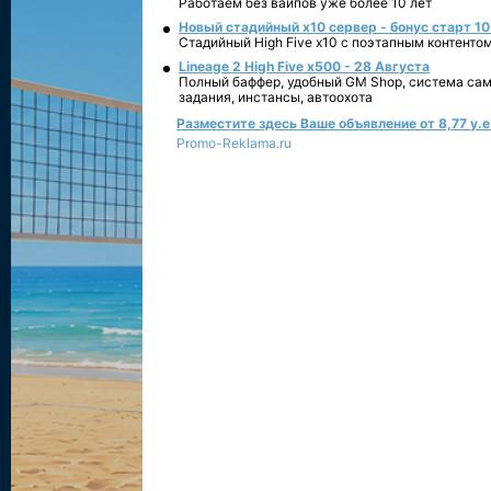
Работаем без вайпов уже более 10 лет
Новый стадийный х10 сервер - бонус старт 10
Стадийный High Five x10 с поэтапным контенто
Lineage 2 High Five x500 - 28 Августа
Полный баффер, удобный GM Shop, система сам
задания, инстансы, автоохота
Разместите здесь Ваше объявление от 8,77 у.е.
Promo-Reklama.ru