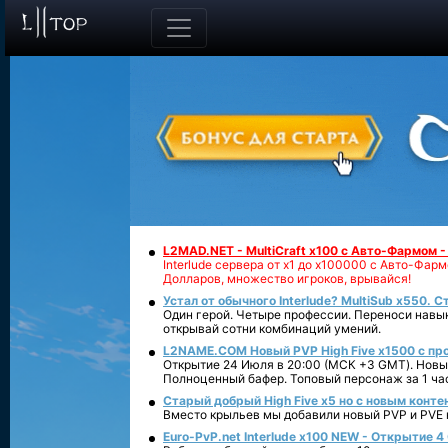
L2MAD.NET - MultiCraft x100 с Авто-Фармом 
Interlude сервера от х1 до х100000 с Авто-Фа
Долларов, множество игроков, врывайся!
Устал от обычного Interlude? MultiSub x550. С
Один герой. Четыре профессии. Переноси навык
открывай сотни комбинаций умений.
L2NAME.COM Новый PVP High Five x1500 с п
Открытие 24 Июля в 20:00 (МСК +3 GMT). Новый
Полноценный бафер. Топовый персонаж за 1 ча
Старый добрый High Five x5 но с новым конте
Вместо крыльев мы добавили новый PVP и PVE ко
Euro-PvP.net Interlude х100 NEW - Открытие 4