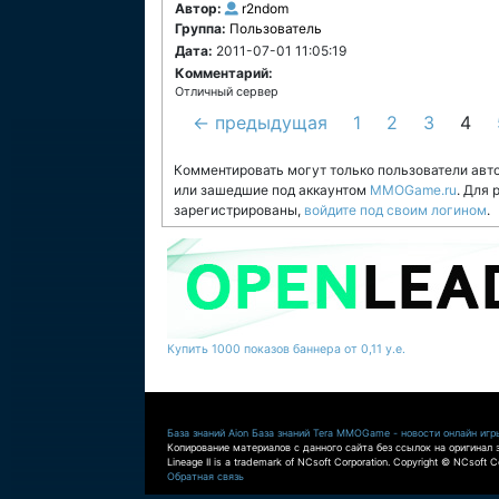
Автор:
r2ndom
Группа:
Пользователь
Дата:
2011-07-01 11:05:19
Комментарий:
Отличный сервер
← предыдущая
1
2
3
4
Комментировать могут только пользователи авт
или зашедшие под аккаунтом
MMOGame.ru
. Для
зарегистрированы,
войдите под своим логином
.
Купить 1000 показов баннера от 0,11 у.е.
База знаний Aion
База знаний Tera
MMOGame - новости онлайн игр
Копирование материалов с данного сайта без ссылок на оригинал 
Lineage II is a trademark of NCsoft Corporation. Copyright © NCsoft Co
Обратная связь