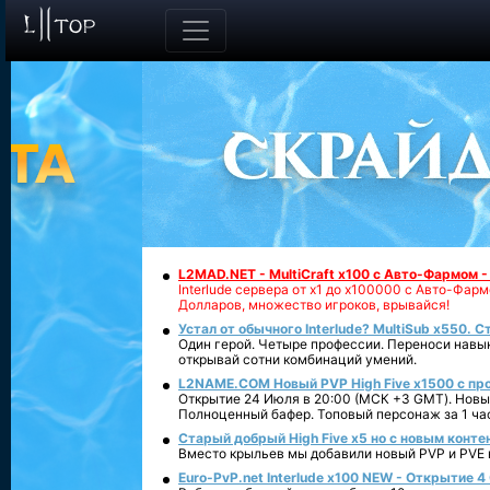
L2MAD.NET - MultiCraft x100 с Авто-Фармом 
Interlude сервера от х1 до х100000 с Авто-Фа
Долларов, множество игроков, врывайся!
Устал от обычного Interlude? MultiSub x550. С
Один герой. Четыре профессии. Переноси навык
открывай сотни комбинаций умений.
L2NAME.COM Новый PVP High Five x1500 с п
Открытие 24 Июля в 20:00 (МСК +3 GMT). Новый
Полноценный бафер. Топовый персонаж за 1 ча
Старый добрый High Five x5 но с новым конте
Вместо крыльев мы добавили новый PVP и PVE ко
Euro-PvP.net Interlude х100 NEW - Открытие 4