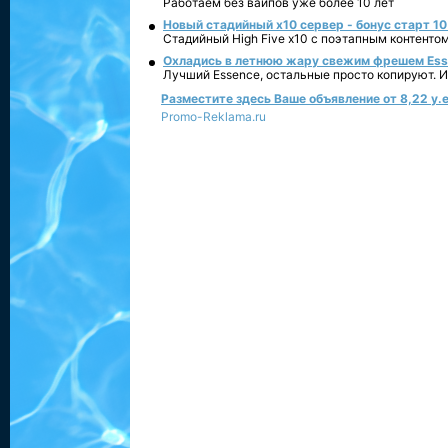
Работаем без вайпов уже более 10 лет
Новый стадийный х10 сервер - бонус старт 10
Стадийный High Five x10 с поэтапным контенто
Охладись в летнюю жару свежим фрешем Essen
Лучший Essence, остальные просто копируют. 
Разместите здесь Ваше объявление от 8,22 у.е
Promo-Reklama.ru