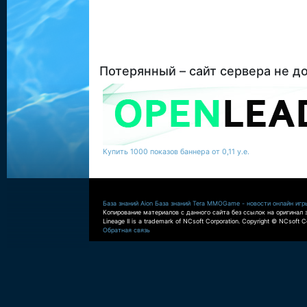
Потерянный – сайт сервера не д
Купить 1000 показов баннера от 0,11 у.е.
База знаний Aion
База знаний Tera
MMOGame - новости онлайн игр
Копирование материалов с данного сайта без ссылок на оригинал 
Lineage II is a trademark of NCsoft Corporation. Copyright © NCsoft Co
Обратная связь