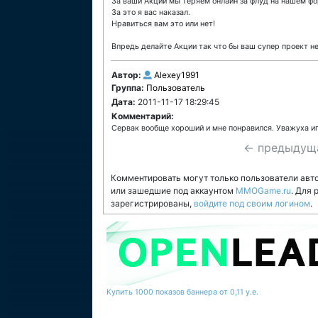
За ваши Акции мы теряем онлайн за флуд на нашем фо
За это я вас наказал.
Нравиться вам это или нет!
Впредь делайте Акции так что бы ваш супер проект не
Автор:
Alexey1991
Группа:
Пользователь
Дата:
2011-11-17 18:29:45
Комментарий:
Сервак вообще хороший и мне понравился. Уважуха и
← предыдущ
Комментировать могут только пользователи авт
или зашедшие под аккаунтом
MMOGame.ru
. Для
зарегистрированы,
войдите под своим логином
.
Купить 1000 показов баннера от 0,11 у.е.