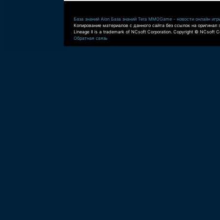
База знаний Aion
База знаний Tera
MMOGame - новости онлайн игр
Копирование материалов с данного сайта без ссылок на оригинал 
Lineage II is a trademark of NCsoft Corporation. Copyright © NCsoft Co
Обратная связь