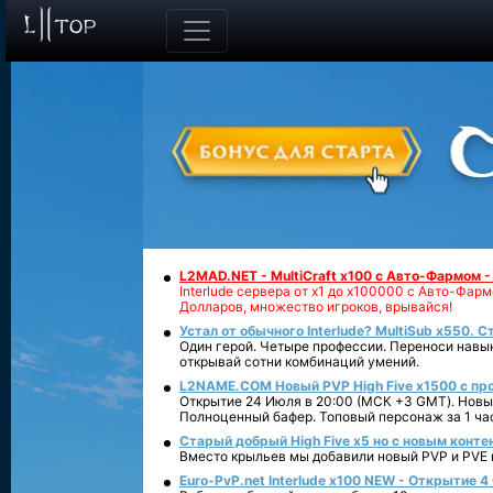
L2MAD.NET - MultiCraft x100 с Авто-Фармом 
Interlude сервера от х1 до х100000 с Авто-Фа
Долларов, множество игроков, врывайся!
Устал от обычного Interlude? MultiSub x550. С
Один герой. Четыре профессии. Переноси навык
открывай сотни комбинаций умений.
L2NAME.COM Новый PVP High Five x1500 с п
Открытие 24 Июля в 20:00 (МСК +3 GMT). Новый
Полноценный бафер. Топовый персонаж за 1 ча
Старый добрый High Five x5 но с новым конте
Вместо крыльев мы добавили новый PVP и PVE ко
Euro-PvP.net Interlude х100 NEW - Открытие 4