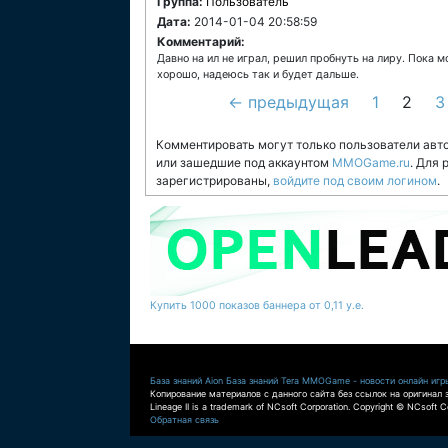
Группа:
Пользователь
Дата:
2014-01-04 20:58:59
Комментарий:
Давно на ил не играл, решил пробнуть на лиру. Пока м
хорошо, надеюсь так и будет дальше.
← предыдущая
1
2
3
Комментировать могут только пользователи авт
или зашедшие под аккаунтом
MMOGame.ru
. Для
зарегистрированы,
войдите под своим логином
.
Купить 1000 показов баннера от 0,11 у.е.
База знаний Aion
База знаний Tera
MMOGame - новости онлайн игр
Копирование материалов с данного сайта без ссылок на оригинал 
Lineage II is a trademark of NCsoft Corporation. Copyright © NCsoft Co
Обратная связь