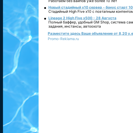
Работаем без вайпов уже более 10 лет
Новый стадийный х10 сервер - бонус старт 10
Стадийный High Five x10 с поэтапным контенто
Lineage 2 High Five x500 - 28 Августа
Полный баффер, удобный GM Shop, система сам
задания, инстансы, автоохота
Разместите здесь Ваше объявление от 8,20 у.е
Promo-Reklama.ru