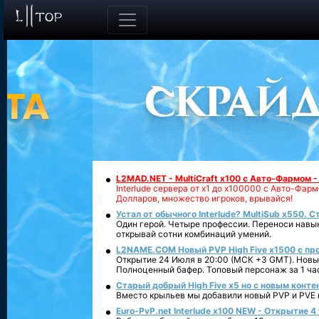
L2MAD.NET - MultiCraft x100 с Авто-Фармом 
Interlude сервера от х1 до х100000 с Авто-Фа
Долларов, множество игроков, врывайся!
Устал от обычного Interlude? MultiSub x550. С
Один герой. Четыре профессии. Переноси навык
открывай сотни комбинаций умений.
L2NAME.COM Новый PVP High Five x1500 с п
Открытие 24 Июля в 20:00 (МСК +3 GMT). Новый
Полноценный бафер. Топовый персонаж за 1 ча
Старый добрый High Five x5 но с новым конте
Вместо крыльев мы добавили новый PVP и PVE ко
Euro-PvP.net Interlude х100 NEW - Открытие 4