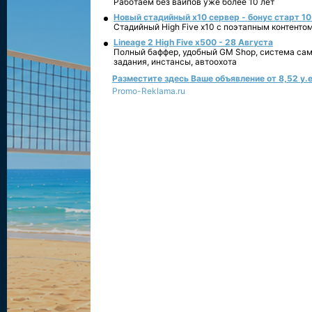
Работаем без вайпов уже более 10 лет
Новый стадийный х10 сервер - бонус старт 10
Стадийный High Five x10 с поэтапным контенто
Lineage 2 High Five x500 - 28 Августа
Полный баффер, удобный GM Shop, система сам
задания, инстансы, автоохота
Разместите здесь Ваше объявление от 8,52 у.е
Promo-Reklama.ru