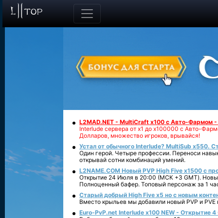
L2MAD.NET - MultiCraft x100 с Авто-Фармом 
Interlude сервера от х1 до х100000 с Авто-Фа
Долларов, множество игроков, врывайся!
Устал от обычного Interlude? MultiSub x550. С
Один герой. Четыре профессии. Переноси навык
открывай сотни комбинаций умений.
L2NAME.COM Новый PVP High Five x1500 с п
Открытие 24 Июля в 20:00 (МСК +3 GMT). Новый
Полноценный бафер. Топовый персонаж за 1 ча
Старый добрый High Five x5 но с новым конте
Вместо крыльев мы добавили новый PVP и PVE ко
Euro-PvP.net Interlude х100 NEW - Открытие 4