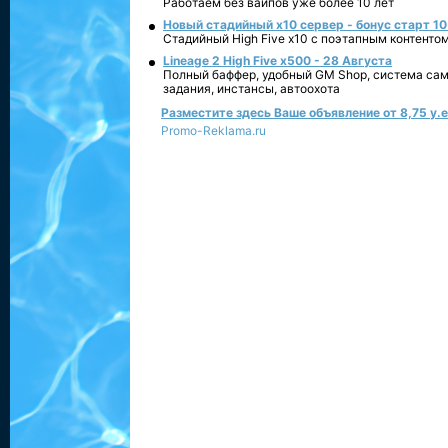
Работаем без вайпов уже более 10 лет
Новый стадийный х10 сервер - бонус старт 10
Стадийный High Five x10 с поэтапным контенто
Lineage 2 High Five x500 - 28 Августа
Полный баффер, удобный GM Shop, система сам
задания, инстансы, автоохота
Разместите здесь Ваше объявление от 8,75 у.е.
Promo-Reklama.ru