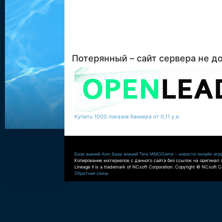
Потерянный – сайт сервера не д
Купить 1000 показов баннера от 0,11 у.е.
База знаний Aion
База знаний Tera
MMOGame - новости онлайн игр
Копирование материалов с данного сайта без ссылок на оригинал 
Lineage II is a trademark of NCsoft Corporation. Copyright © NCsoft Co
Обратная связь