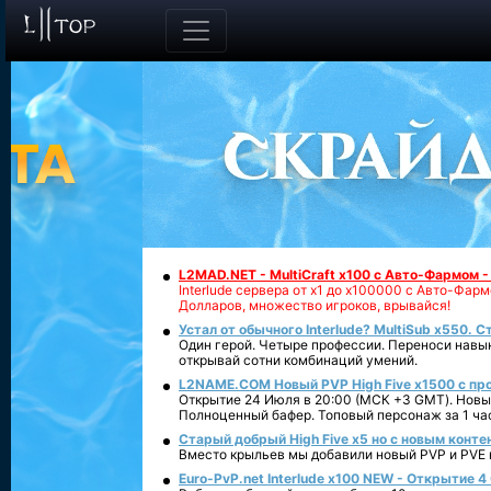
L2MAD.NET - MultiCraft x100 с Авто-Фармом 
Interlude сервера от х1 до х100000 с Авто-Фа
Долларов, множество игроков, врывайся!
Устал от обычного Interlude? MultiSub x550. С
Один герой. Четыре профессии. Переноси навык
открывай сотни комбинаций умений.
L2NAME.COM Новый PVP High Five x1500 с п
Открытие 24 Июля в 20:00 (МСК +3 GMT). Новый
Полноценный бафер. Топовый персонаж за 1 ча
Старый добрый High Five x5 но с новым конте
Вместо крыльев мы добавили новый PVP и PVE ко
Euro-PvP.net Interlude х100 NEW - Открытие 4