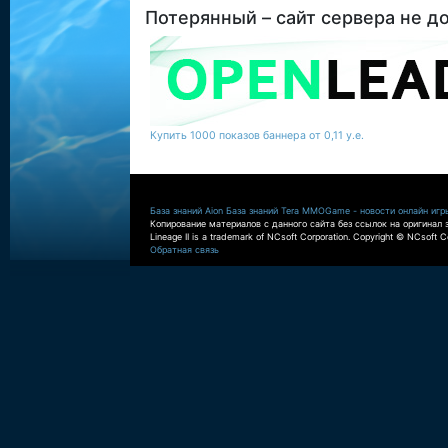
Потерянный – сайт сервера не д
Купить 1000 показов баннера от 0,11 у.е.
База знаний Aion
База знаний Tera
MMOGame - новости онлайн игр
Копирование материалов с данного сайта без ссылок на оригинал 
Lineage II is a trademark of NCsoft Corporation. Copyright © NCsoft Co
Обратная связь