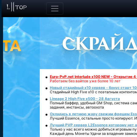
Euro-PvP.net Interlude х100 NEW - Открытие 4
Работаем без вайпов уже более 10 лет
Новый стадийный х10 сервер - бонус старт 10
Стадийный High Five x10 с поэтапным контенто
Lineage 2 High Five x500 - 28 Августа
Полный баффер, удобный GM Shop, система сам
задания, инстансы, автоохота
Охладись в летнюю жару свежим фрешем Essen
Лучший Essence, остальные просто копируют. 
Лучший PVP сервер L2Essence которому нет а
Только у нас всего можно добиться игровым пу
Каждый день Монеты Удачи за владение замко