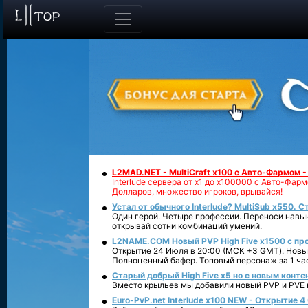
L2MAD.NET - MultiCraft x100 с Авто-Фармом 
Interlude сервера от х1 до х100000 с Авто-Фа
Долларов, множество игроков, врывайся!
Устал от обычного Interlude? MultiSub x550. С
Один герой. Четыре профессии. Переноси навык
открывай сотни комбинаций умений.
L2NAME.COM Новый PVP High Five x1500 с п
Открытие 24 Июля в 20:00 (МСК +3 GMT). Новый
Полноценный бафер. Топовый персонаж за 1 ча
Старый добрый High Five x5 но с новым конте
Вместо крыльев мы добавили новый PVP и PVE ко
Euro-PvP.net Interlude х100 NEW - Открытие 4