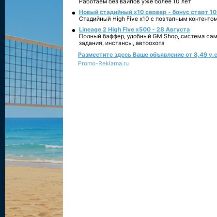
Работаем без вайпов уже более 10 лет
Новый стадийный х10 сервер - бонус старт 10
Стадийный High Five x10 с поэтапным контенто
Lineage 2 High Five x500 - 28 Августа
Полный баффер, удобный GM Shop, система сам
задания, инстансы, автоохота
Разместите здесь Ваше объявление от 8,49 у.е
Promo-Reklama.ru