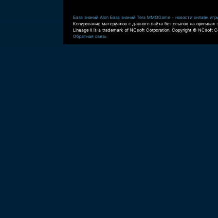
База знаний Aion
База знаний Tera
MMOGame - новости онлайн игр
Копирование материалов с данного сайта без ссылок на оригинал 
Lineage II is a trademark of NCsoft Corporation. Copyright © NCsoft Co
Обратная связь