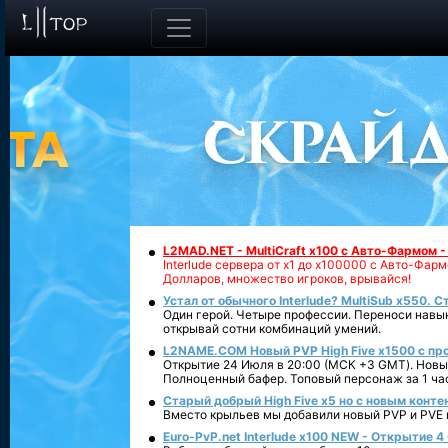
L2MAD.NET - MultiCraft x100 с Авто-Фармом 
Interlude сервера от х1 до х100000 с Авто-Фа
Долларов, множество игроков, врывайся!
Устал от обычного Interlude? MultiSub x550. С
Один герой. Четыре профессии. Переноси навык
открывай сотни комбинаций умений.
L2NAME.COM Новый PVP High Five x1500 с п
Открытие 24 Июля в 20:00 (МСК +3 GMT). Новый
Полноценный бафер. Топовый персонаж за 1 ча
Старый добрый High Five x5 но с новым конте
Вместо крыльев мы добавили новый PVP и PVE ко
Euro-PvP.net Interlude х100 NEW - Открытие 4