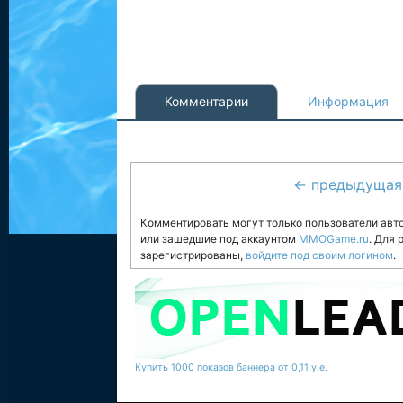
Комментарии
Информация
← предыдущая
Комментировать могут только пользователи авт
или зашедшие под аккаунтом
MMOGame.ru
. Для
зарегистрированы,
войдите под своим логином
.
Купить 1000 показов баннера от 0,11 у.е.