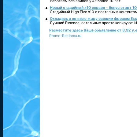
Работаем без вайпов уже более 10 лет
Новый стадийный х10 сервер - бонус старт 10
Стадийный High Five x10 с поэтапным контенто
Охладись в летнюю жару свежим фрешем Essen
Лучший Essence, остальные просто копируют. 
Разместите здесь Ваше объявление от 8,92 у.е
Promo-Reklama.ru