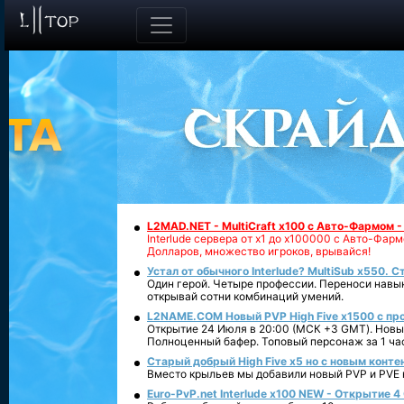
L2MAD.NET - MultiCraft x100 с Авто-Фармом 
Interlude сервера от х1 до х100000 с Авто-Фа
Долларов, множество игроков, врывайся!
Устал от обычного Interlude? MultiSub x550. С
Один герой. Четыре профессии. Переноси навык
открывай сотни комбинаций умений.
L2NAME.COM Новый PVP High Five x1500 с п
Открытие 24 Июля в 20:00 (МСК +3 GMT). Новый
Полноценный бафер. Топовый персонаж за 1 ча
Старый добрый High Five x5 но с новым конте
Вместо крыльев мы добавили новый PVP и PVE ко
Euro-PvP.net Interlude х100 NEW - Открытие 4