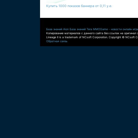
Купить 1000 показов баннера от 0,11 у.е.
База знаний Aion
База знаний Tera
MMOGame - новости онлайн игр
Копирование материалов с данного сайта без ссылок на оригинал 
Lineage II is a trademark of NCsoft Corporation. Copyright © NCsoft Co
Обратная связь