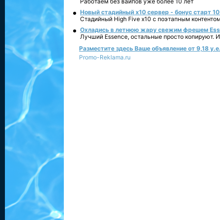
Работаем без вайпов уже более 10 лет
Новый стадийный х10 сервер - бонус старт 10
Стадийный High Five x10 с поэтапным контенто
Охладись в летнюю жару свежим фрешем Essen
Лучший Essence, остальные просто копируют. 
Разместите здесь Ваше объявление от 9,18 у.е.
Promo-Reklama.ru