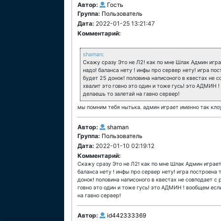
Автор:
Гость
Группа:
Пользователь
Дата:
2022-01-25 13:21:47
Комментарий:
shaman
:
Скажу сразу Это не Л2! как по мне Шлак Админ игра
надо! баланса нету ! инфы про сервер нету! игра по
будет 25 донок! половина написоного в квестах не 
хвалит это говно это один и тоже гусь! это АДМИН 
делаешь то залетай на гавно сервер!
мы помним тебя нытька. админ играет именно так кло
Автор:
shaman
Группа:
Пользователь
Дата:
2022-01-10 02:19:12
Комментарий:
Скажу сразу Это не Л2! как по мне Шлак Админ играет
баланса нету ! инфы про сервер нету! игра построена 
донок! половина написоного в квестах не совподает с 
говно это один и тоже гусь! это АДМИН ! вообщем есл
на гавно сервер!
Автор:
id442333369