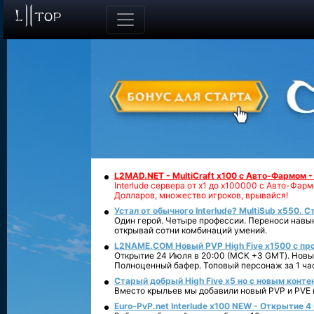
L2MAD.NET - MultiCraft x100 с Авто-Фармом 
Interlude сервера от х1 до х100000 с Авто-Фа
Долларов, множество игроков, врывайся!
Устал от обычного Interlude? MultiSub x550. С
Один герой. Четыре профессии. Переноси навык
открывай сотни комбинаций умений.
L2NAME.COM Новый PVP High Five x1500 с п
Открытие 24 Июля в 20:00 (МСК +3 GMT). Новый
Полноценный бафер. Топовый персонаж за 1 ча
Старый добрый High Five x5 но с новым конте
Вместо крыльев мы добавили новый PVP и PVE ко
Euro-PvP.net Interlude х100 NEW - Открытие 4