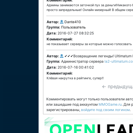
Комментарий:
Админы занимаются заточкой пух за деньги!Никакого б
просто запредельные! Онлайн мизерный! В общем серве
Автор:
Dante410
Группа:
Пользователь
Дата:
2016-07-27 08:32:25
Комментарий:
не показывает серверы за которые можно голосовать
Автор:
✔✔✔Возвращение легенды! Ultimatum
Группа:
Администратор сервера
la2-ultimatum.c
Дата:
2016-07-16 00:41:02
Комментарий:
Клёвая накрутка в рейтинге, супер!!
← предыдущ
Комментировать могут только пользователи авт
или зашедшие под аккаунтом
MMOGame.ru
. Для
зарегистрированы,
войдите под своим логином
.