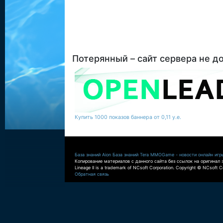
Потерянный – сайт сервера не д
Купить 1000 показов баннера от 0,11 у.е.
База знаний Aion
База знаний Tera
MMOGame - новости онлайн игр
Копирование материалов с данного сайта без ссылок на оригинал 
Lineage II is a trademark of NCsoft Corporation. Copyright © NCsoft Co
Обратная связь