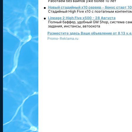
Работаем без вайпов уже более 10 лет
Новый стадийный х10 сервер - бонус старт 10
Стадийный High Five x10 с поэтапным контенто
Lineage 2 High Five x500 - 28 Августа
Полный баффер, удобный GM Shop, система сам
задания, инстансы, автоохота
Разместите здесь Ваше объявление от 8,13 у.е.
Promo-Reklama.ru