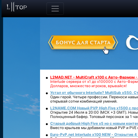
L2MAD.NET - MultiCraft x100 с Авто-Фармом 
Interlude сервера от х1 до х100000 с Авто-Фа
Долларов, множество игроков, врывайся!
Устал от обычного Interlude? MultiSub x550. С
Один герой. Четыре профессии. Переноси навык
открывай сотни комбинаций умений.
L2NAME.COM Новый PVP High Five x1500 с п
Открытие 24 Июля в 20:00 (МСК +3 GMT). Новый
Полноценный бафер. Топовый персонаж за 1 ча
Старый добрый High Five x5 но с новым конте
Вместо крыльев мы добавили новый PVP и PVE ко
Euro-PvP.net Interlude х100 NEW - Открытие 4