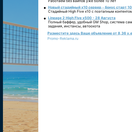
Работаем без вайпов уже более 10 лет
Новый стадийный х10 сервер - бонус старт 10
Стадийный High Five x10 с поэтапным контенто
Lineage 2 High Five x500 - 28 Августа
Полный баффер, удобный GM Shop, система сам
задания, инстансы, автоохота
Разместите здесь Ваше объявление от 8,36 у.е
Promo-Reklama.ru