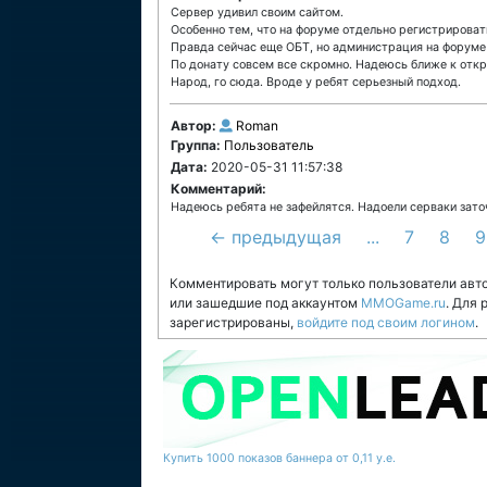
Сервер удивил своим сайтом.
Особенно тем, что на форуме отдельно регистрироват
Правда сейчас еще ОБТ, но администрация на форуме 
По донату совсем все скромно. Надеюсь ближе к отк
Народ, го сюда. Вроде у ребят серьезный подход.
Автор:
Roman
Группа:
Пользователь
Дата:
2020-05-31 11:57:38
Комментарий:
Надеюсь ребята не зафейлятся. Надоели серваки зато
← предыдущая
...
7
8
9
Комментировать могут только пользователи авт
или зашедшие под аккаунтом
MMOGame.ru
. Для
зарегистрированы,
войдите под своим логином
.
Купить 1000 показов баннера от 0,11 у.е.