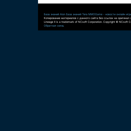
База знаний Aion
База знаний Tera
MMOGame - новости онлайн игр
Копирование материалов с данного сайта без ссылок на оригинал 
Lineage II is a trademark of NCsoft Corporation. Copyright © NCsoft Co
Обратная связь