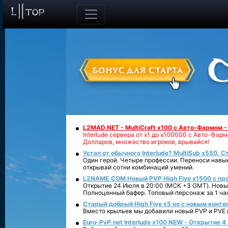
L2MAD.NET - MultiCraft x100 с Авто-Фармом 
Interlude сервера от х1 до х100000 с Авто-Фа
Долларов, множество игроков, врывайся!
Устал от обычного Interlude? MultiSub x550. С
Один герой. Четыре профессии. Переноси навык
открывай сотни комбинаций умений.
L2NAME.COM Новый PVP High Five x1500 с п
Открытие 24 Июля в 20:00 (МСК +3 GMT). Новый
Полноценный бафер. Топовый персонаж за 1 ча
Старый добрый High Five x5 но с новым конте
Вместо крыльев мы добавили новый PVP и PVE ко
Euro-PvP.net Interlude х100 NEW - Открытие 4