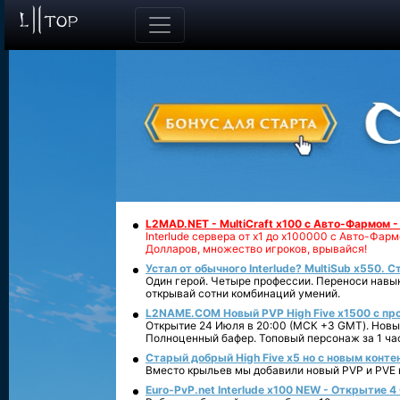
L2MAD.NET - MultiCraft x100 с Авто-Фармом 
Interlude сервера от х1 до х100000 с Авто-Фа
Долларов, множество игроков, врывайся!
Устал от обычного Interlude? MultiSub x550. С
Один герой. Четыре профессии. Переноси навык
открывай сотни комбинаций умений.
L2NAME.COM Новый PVP High Five x1500 с п
Открытие 24 Июля в 20:00 (МСК +3 GMT). Новый
Полноценный бафер. Топовый персонаж за 1 ча
Старый добрый High Five x5 но с новым конте
Вместо крыльев мы добавили новый PVP и PVE ко
Euro-PvP.net Interlude х100 NEW - Открытие 4