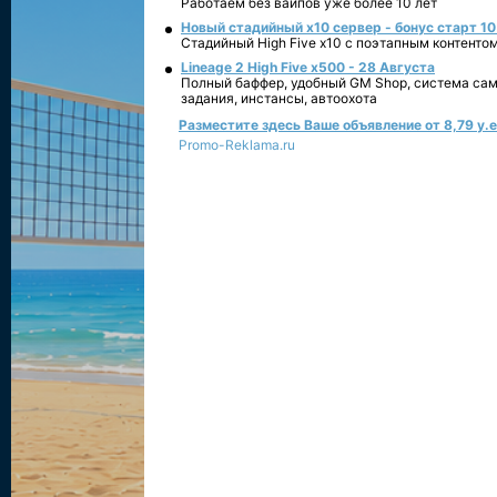
Работаем без вайпов уже более 10 лет
Новый стадийный х10 сервер - бонус старт 10
Стадийный High Five x10 с поэтапным контенто
Lineage 2 High Five x500 - 28 Августа
Полный баффер, удобный GM Shop, система сам
задания, инстансы, автоохота
Разместите здесь Ваше объявление от 8,79 у.е.
Promo-Reklama.ru