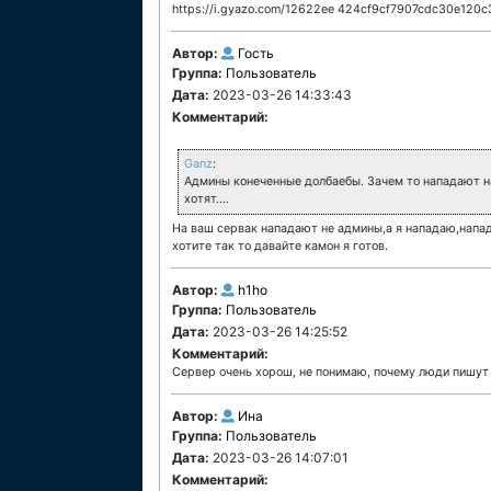
https://i.gyazo.com/12622ee 424cf9cf7907cdc30e120
Автор:
Гость
Группа:
Пользователь
Дата:
2023-03-26 14:33:43
Комментарий:
Ganz
:
Админы конеченные долбаебы. Зачем то нападают на 
хотят....
На ваш сервак нападают не админы,а я нападаю,напада
хотите так то давайте камон я готов.
Автор:
h1ho
Группа:
Пользователь
Дата:
2023-03-26 14:25:52
Комментарий:
Сервер очень хорош, не понимаю, почему люди пишут о 
Автор:
Ина
Группа:
Пользователь
Дата:
2023-03-26 14:07:01
Комментарий: