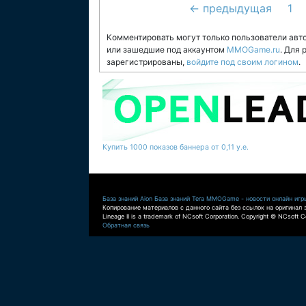
← предыдущая
1
Комментировать могут только пользователи авт
или зашедшие под аккаунтом
MMOGame.ru
. Для
зарегистрированы,
войдите под своим логином
.
Купить 1000 показов баннера от 0,11 у.е.
База знаний Aion
База знаний Tera
MMOGame - новости онлайн игр
Копирование материалов с данного сайта без ссылок на оригинал 
Lineage II is a trademark of NCsoft Corporation. Copyright © NCsoft Co
Обратная связь