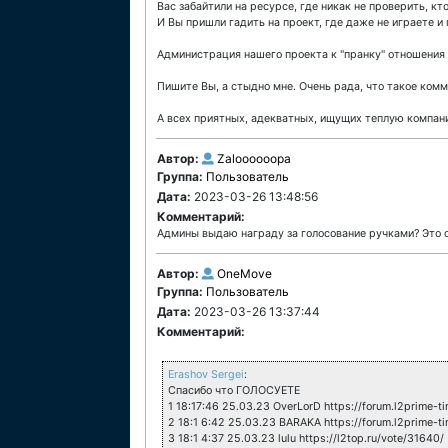
Вас забайтили на ресурсе, где никак не проверить, кт
И Вы пришли гадить на проект, где даже не играете и 
Администрация нашего проекта к "пранку" отношения н
Пишите Вы, а стыдно мне. Очень рада, что такое коммь
А всех приятных, адекватных, ищущих теплую компан
Автор:
Zaloooooopa
Группа:
Пользователь
Дата:
2023-03-26 13:48:56
Комментарий:
Админы выдаю награду за голосование ручками? Это о
Автор:
OneMove
Группа:
Пользователь
Дата:
2023-03-26 13:37:44
Комментарий:
Erashov Sergei
:
Спасибо что ГОЛОСУЕТЕ
1 18:17:46 25.03.23 OverLorD https://forum.l2prime-t
2 18:1 6:42 25.03.23 BARAKA https://forum.l2prime-t
3 18:1 4:37 25.03.23 lulu https://l2top.ru/vote/31640/