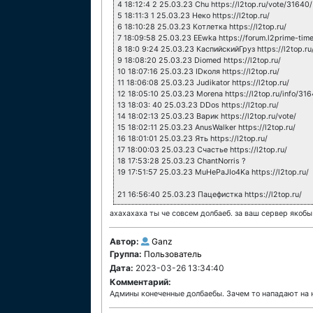
4 18:12:4 2 25.03.23 Chu https://l2top.ru/vote/31640/
5 18:11:3 1 25.03.23 Неко https://l2top.ru/
6 18:10:28 25.03.23 Котлетка https://l2top.ru/
7 18:09:58 25.03.23 EEwka https://forum.l2prime-tim
8 18:0 9:24 25.03.23 КаспийскийГруз https://l2top.ru
9 18:08:20 25.03.23 Diomed https://l2top.ru/
10 18:07:16 25.03.23 IDколя https://l2top.ru/
11 18:06:08 25.03.23 Judikator https://l2top.ru/
12 18:05:10 25.03.23 Morena https://l2top.ru/info/31
13 18:03: 40 25.03.23 DDos https://l2top.ru/
14 18:02:13 25.03.23 Варик https://l2top.ru/vote/
15 18:02:11 25.03.23 AnusWalker https://l2top.ru/
16 18:01:01 25.03.23 Ять https://l2top.ru/
17 18:00:03 25.03.23 Счастье https://l2top.ru/
18 17:53:28 25.03.23 ChantNorris ?
19 17:51:57 25.03.23 MuHePaJIo4Ka https://l2top.ru/
21 16:56:40 25.03.23 Пацефистка https://l2top.ru/
ахахахаха ты че совсем долбаеб. за ваш сервер якобы 
Автор:
Ganz
Группа:
Пользователь
Дата:
2023-03-26 13:34:40
Комментарий:
Админы конеченные долбаебы. Зачем то нападают на наш