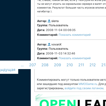
Ты, слышь, ломом битый, если у тебя руки из жопы раст
ты не могут играть на нормальном сервере и валят от
комментов. Результат большая часть игроков вполне а
нагибатор ).
Автор:
slerra
Группа:
Пользователь
Дата:
2008-11-04 00:06:35
Комментарий:
Показать комментарий
Автор:
vovanX
Группа:
Пользователь
Дата:
2008-11-03 14:32:46
Комментарий:
Показать комментарий
...
207
208
209
210
211
212
21
дыдущая
Комментировать могут только пользователи авт
или зашедшие под аккаунтом
MMOGame.ru
. Для
зарегистрированы,
войдите под своим логином
.