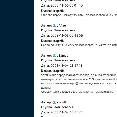
Группа:
Пользователь
Дата:
2008-11-05 05:01:40
Комментарий:
здарова народ! немогу понять... проголосовал уже 2 ча
Автор:
LPAxel
Группа:
Пользователь
Дата:
2008-11-05 02:42:05
Комментарий:
Народ почему я не могу проголосовать?Пишет что неп
Автор:
q13mad
Группа:
Пользователь
Дата:
2008-11-04 23:57:18
Комментарий:
Чтож меня порадовал этот сервер, да бывают лаги но 
минимум...). Играю на нем отсилы 2-3 дня,различный 
чет там такого не увидел))а если он даже и есть то ч
доната
Сервак кул и вообще советую многим там поиграть
Автор:
xxxwtf
Группа:
Пользователь
Дата:
2008-11-04 20:34:08