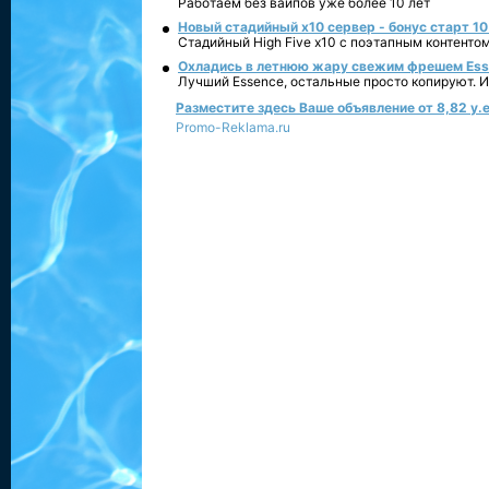
Работаем без вайпов уже более 10 лет
Новый стадийный х10 сервер - бонус старт 10
Стадийный High Five x10 с поэтапным контенто
Охладись в летнюю жару свежим фрешем Essen
Лучший Essence, остальные просто копируют. 
Разместите здесь Ваше объявление от 8,82 у.е
Promo-Reklama.ru