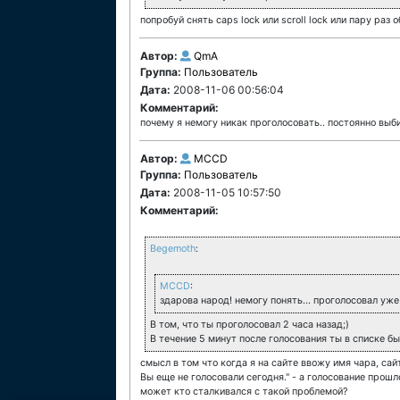
попробуй снять caps lock или scroll lock или пару раз
Автор:
QmA
Группа:
Пользователь
Дата:
2008-11-06 00:56:04
Комментарий:
почему я немогу никак проголосовать.. постоянно выби
Автор:
MCCD
Группа:
Пользователь
Дата:
2008-11-05 10:57:50
Комментарий:
Begemoth
:
MCCD
:
здарова народ! немогу понять... проголосовал уже 
В том, что ты проголосовал 2 часа назад;)
В течение 5 минут после голосования ты в списке бы
смысл в том что когда я на сайте ввожу имя чара, са
Вы еще не голосовали сегодня." - а голосование прошло
может кто сталкивался с такой проблемой?