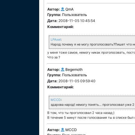
Автор:
QmA
Группа:
Пользователь
Дата:
2008-11-05 10:45:54
Комментарий:
LPAxel
:
Народ почему я не могу проголосовать?Пишет что н
у меня тоже самое, немогу никак проголосовать, пост
Что за ?
Автор:
Begemoth
Группа:
Пользователь
Дата:
2008-11-05 09:59:40
Комментарий:
MCCD
:
здарова народ! немогу понять... проголосовал уже 2 
В том, что ты проголосовал 2 часа назад;)
В течение 5 минут после голосования ты в списке был 
Автор:
MCCD