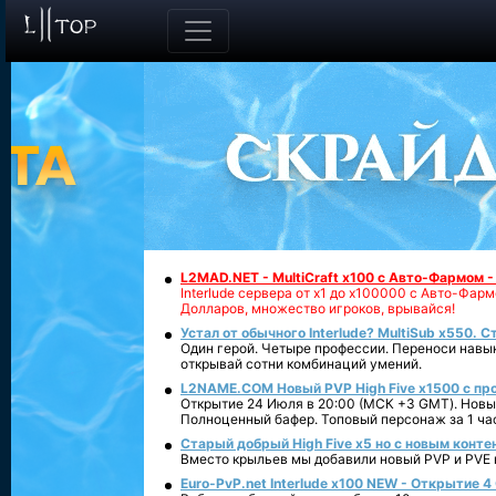
L2MAD.NET - MultiCraft x100 с Авто-Фармом 
Interlude сервера от х1 до х100000 с Авто-Фа
Долларов, множество игроков, врывайся!
Устал от обычного Interlude? MultiSub x550. С
Один герой. Четыре профессии. Переноси навык
открывай сотни комбинаций умений.
L2NAME.COM Новый PVP High Five x1500 с п
Открытие 24 Июля в 20:00 (МСК +3 GMT). Новый
Полноценный бафер. Топовый персонаж за 1 ча
Старый добрый High Five x5 но с новым конте
Вместо крыльев мы добавили новый PVP и PVE ко
Euro-PvP.net Interlude х100 NEW - Открытие 4