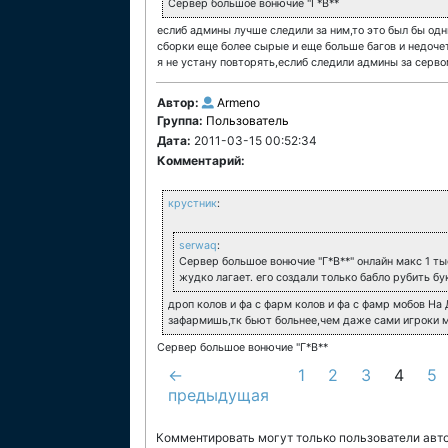
Сервер большое вонючие "Г*В**
еслиб админы лучше следили за ним,то это был бы одн
сборки еще более сырые и еще больше багов и недоче
я не устану повторять,еслиб следили админы за серво
Автор:
Armeno
Группа:
Пользователь
Дата:
2011-03-15 00:52:34
Комментарий:
крустник
:
serwaq
:
Сервер большое вонючие "Г*В**" онлайн макс 1 ты
жудко лагает. его создали только бабло рубить бу
дроп колов и фа с фарм колов и фа с фамр мобов На
зафармишь,тк бьют больнее,чем даже сами игроки 
Сервер большое вонючие "Г*В**
←
1
2
3
4
5
предыдущая
Комментировать могут только пользователи авт