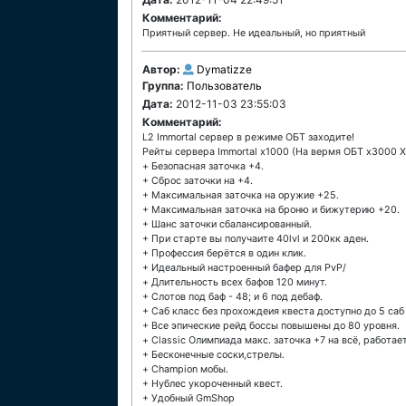
Комментарий:
Приятный сервер. Не идеальный, но приятный
Автор:
Dymatizze
Группа:
Пользователь
Дата:
2012-11-03 23:55:03
Комментарий:
L2 Immortal сервер в режиме ОБТ заходите!
Рейты сервера Immortal x1000 (На вермя ОБТ х3000 X
+ Безопасная заточка +4.
+ Сброс заточки на +4.
+ Максимальная заточка на оружие +25.
+ Максимальная заточка на броню и бижутерию +20.
+ Шанс заточки сбалансированный.
+ При старте вы получаите 40lvl и 200кк аден.
+ Профессия берётся в один клик.
+ Идеальный настроенный бафер для PvP/
+ Длительность всех бафов 120 минут.
+ Слотов под баф - 48; и 6 под дебаф.
+ Саб класс без прохождеия квеста доступно до 5 саб
+ Все эпические рейд боссы повышены до 80 уровня.
+ Classic Олимпиада макс. заточка +7 на всё, работае
+ Бесконечные соски,стрелы.
+ Champion мобы.
+ Нублес укороченный квест.
+ Удобный GmShop