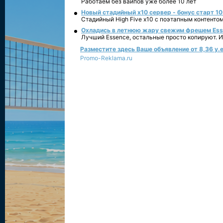
Работаем без вайпов уже более 10 лет
Новый стадийный х10 сервер - бонус старт 10
Стадийный High Five x10 с поэтапным контенто
Охладись в летнюю жару свежим фрешем Essen
Лучший Essence, остальные просто копируют. 
Разместите здесь Ваше объявление от 8,36 у.е
Promo-Reklama.ru