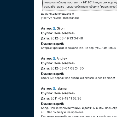
говорили обнову поставят к НГ 2011,но до сих пор ж
разрабатывают свою собствену сборку Грации плю(Э
да ария давно сдохла ))
уже тут гамаю: massfan.ru)
Автор:
Giron
Группа:
Пользователь
Дата:
2012-03-19 13:34:46
Комментарий:
Старые хроники, к сожалению, не вернуть. А из новых 
Автор:
Andrey
Группа:
Пользователь
Дата:
2012-03-04 08:24:30
Комментарий:
отличный сервак,всё онлайном сказанно,все го сюда!
Автор:
lalamer
Группа:
Пользователь
Дата:
2011-09-19 11:52:36
Комментарий:
Бред. Новые хроники такими и должны быть? Весь Агр 
с5). Это были лучшие времена..
Кто знает что-нибудь, киньте в личку пожалуйста ссыл