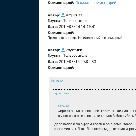
Комментарий:
Показать комментарий
Автор:
ArghBuzz
Группа:
Пользователь
Дата:
2011-03-24 14:49:41
Комментарий:
Приятный сервер. Не идеальный, но приятный.
Автор:
крустник
Группа:
Пользователь
Дата:
2011-03-15 20:09:33
Комментарий:
Armeno
:
крустник
:
serwaq
:
Сервер большое вонючие "Г*В**" онлайн макс 1 
жудко лагает. его создали только бабло рубить 
дроп колов и фа с фарм колов и фа с фамр мобов 
зафармишь,тк бьют больнее,чем даже сами игрок