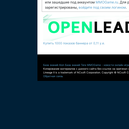
или зашедшие под аккаунтом
MMOGame.ru
. Для
зарегистрированы,
войдите под своим логином
.
Купить 1000 показов баннера от 0,11 у.е.
База знаний Aion
База знаний Tera
MMOGame - новости онлайн игр
Копирование материалов с данного сайта без ссылок на оригинал 
Lineage II is a trademark of NCsoft Corporation. Copyright © NCsoft Co
Обратная связь