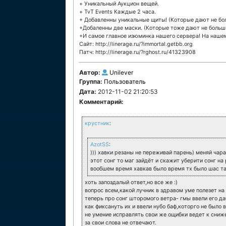
+ Уникальный Аукцион вещей.
+ TvT Events Каждые 2 часа.
+ Добавленны уникальные щиты! (Которые дают не бол
+Добаленны две маски. (Которые тоже дают не больши
+И самое главное изюминка нашего сервера! На нашем
Сайт: http://linerage.ru/?immortal.getbb.org
Патч: http://linerage.ru/?rghost.ru/41323908
Автор:
Unilever
Группа:
Пользователь
Дата:
2012-11-02 21:20:53
Комментарий:
крустник
:
AzotSS
:
))) хавки резаны не переживай парень) меняй чара
этот сонг то маг зайдёт и скажит уберити сонг на р
вообшем время хавкав было время тх было шас т
хоть запоздалый ответ,но все же :)
вопрос всем,какой лучник в здравом уме полезет на
теперь про сонг шторомого ветра- гмы ввели его да
как фиксануть их и ввели нубо баф,которго не было 
не умение исправлять свои же ощибки ведет к сниже
за свои слова не отвечают.