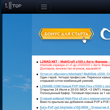
L2MAD.NET - MultiCraft x100 с Авто-Фармом 
Interlude сервера от х1 до х100000 с Авто-Фа
Долларов, множество игроков, врывайся!
Устал от обычного Interlude? MultiSub x550. С
Один герой. Четыре профессии. Переноси навык
открывай сотни комбинаций умений.
L2NAME.COM Новый PVP High Five x1500 с п
Открытие 24 Июля в 20:00 (МСК +3 GMT). Новый
Полноценный бафер. Топовый персонаж за 1 ча
Старый добрый High Five x5 но с новым конте
Вместо крыльев мы добавили новый PVP и PVE ко
Euro-PvP.net Interlude х100 NEW - Открытие 4