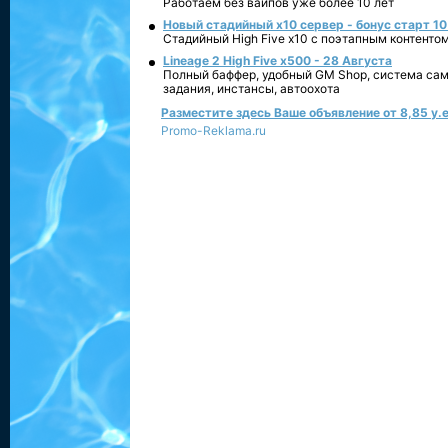
Работаем без вайпов уже более 10 лет
Новый стадийный х10 сервер - бонус старт 10
Стадийный High Five x10 с поэтапным контенто
Lineage 2 High Five x500 - 28 Августа
Полный баффер, удобный GM Shop, система сам
задания, инстансы, автоохота
Разместите здесь Ваше объявление от 8,85 у.е
Promo-Reklama.ru