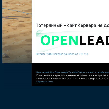
Потерянный – сайт сервера не д
Купить 1000 показов баннера от 0,11 у.е.
База знаний Aion
База знаний Tera
MMOGame - новости онлайн игр
Копирование материалов с данного сайта без ссылок на оригинал 
Lineage II is a trademark of NCsoft Corporation. Copyright © NCsoft Co
Обратная связь