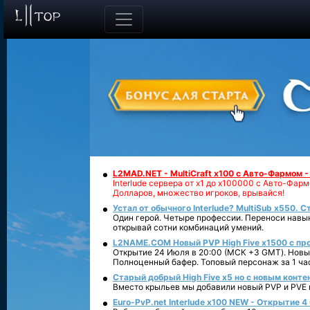
L2MAD.NET - MultiCraft x100 с Авто-Фармом 
Interlude сервера от х1 до х100000 с Авто-Фа
Долларов, множество игроков, врывайся!
Устал от обычного Interlude? MultiSub x550. С
Один герой. Четыре профессии. Переноси навык
открывай сотни комбинаций умений.
L2NAME.COM Новый PVP High Five x1500 с п
Открытие 24 Июля в 20:00 (МСК +3 GMT). Новый
Полноценный бафер. Топовый персонаж за 1 ча
Старый добрый High Five x5 но с новым конте
Вместо крыльев мы добавили новый PVP и PVE ко
Euro-PvP.net Interlude х100 NEW - Открытие 4