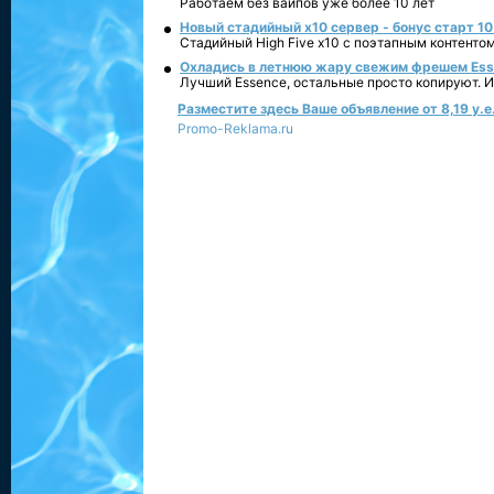
Работаем без вайпов уже более 10 лет
Новый стадийный х10 сервер - бонус старт 10
Стадийный High Five x10 с поэтапным контенто
Охладись в летнюю жару свежим фрешем Essen
Лучший Essence, остальные просто копируют. 
Разместите здесь Ваше объявление от 8,19 у.е.
Promo-Reklama.ru