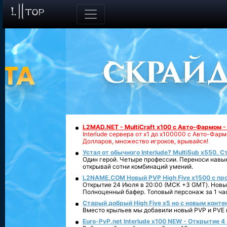
L2MAD.NET - MultiCraft x100 с Авто-Фармом 
Interlude сервера от х1 до х100000 с Авто-Фа
Долларов, множество игроков, врывайся!
Устал от обычного Interlude? MultiSub x550. С
Один герой. Четыре профессии. Переноси навык
открывай сотни комбинаций умений.
L2NAME.COM Новый PVP High Five x1500 с п
Открытие 24 Июля в 20:00 (МСК +3 GMT). Новый
Полноценный бафер. Топовый персонаж за 1 ча
Старый добрый High Five x5 но с новым конте
Вместо крыльев мы добавили новый PVP и PVE ко
Euro-PvP.net Interlude х100 NEW - Открытие 4