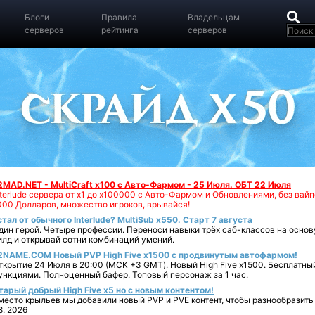
Блоги
Правила
Владельцам
серверов
рейтинга
серверов
2MAD.NET - MultiCraft x100 с Авто-Фармом - 25 Июля. ОБТ 22 Июля
nterlude сервера от х1 до х100000 с Авто-Фармом и Обновлениями, без вай
000 Долларов, множество игроков, врывайся!
стал от обычного Interlude? MultiSub x550. Старт 7 августа
дин герой. Четыре профессии. Переноси навыки трёх саб-классов на основ
илд и открывай сотни комбинаций умений.
2NAME.COM Новый PVP High Five x1500 с продвинутым автофармом!
ткрытие 24 Июля в 20:00 (МСК +3 GMT). Новый High Five x1500. Бесплатны
ункциями. Полноценный бафер. Топовый персонаж за 1 час.
тарый добрый High Five x5 но с новым контентом!
место крыльев мы добавили новый PVP и PVE контент, чтобы разнообразить 
8. 2026