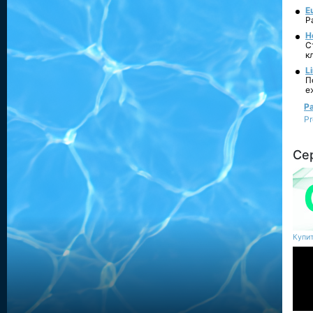
E
Р
Н
С
к
L
П
е
Ра
P
Се
Купит