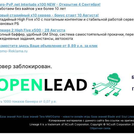
uro-PvP.net Interlude х100 NEW - Открытие 4 Сентября!
аботаем без вайпов уже более 10 лет
овый стадийный х10 сервер - бонус старт 10 Августа!
тадийный High Five x10 с поэтапным контентом и стабильной работой серве
лановых РБ
ineage 2 High Five x500 - 28 Августа
олный баффер, удобный GM Shop, система самостоятельной прокачки, пер
жедневные задания, инстансы, автоохота
зместите здесь Ваше объявление от 8,89 у.е. за клик
romo-Reklama.ru
рвер заблокирован.
ь 1000 показов баннера от 0,07 у.е.
База знаний Aion
База знаний Tera
MMOGame - новости онлайн игры
База знаний Blade and Soul
Linea
Копирование материалов с данного сайта без ссылок на оригин
Lineage II is a trademark of NCsoft Corporation. Copyright © NCsoft Corporation 20
Обратная связь