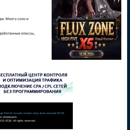
ра. Много соло и
еработанные классы,
ge Eternal
лучшие онлайн игры
База значний WOW
ал запрещено.
05-2026. All rights reserved.