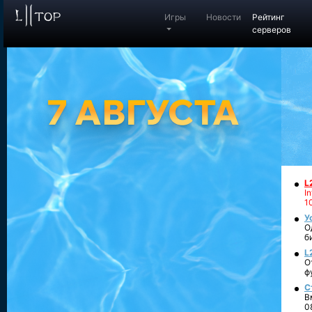
Игры
Новости
Рейтинг
серверов
L
I
1
У
О
б
L
О
ф
С
В
0