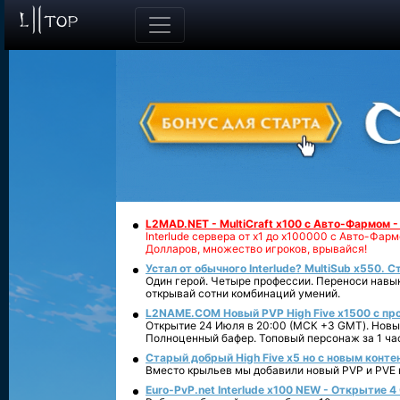
L2MAD.NET - MultiCraft x100 с Авто-Фармом 
Interlude сервера от х1 до х100000 с Авто-Фа
Долларов, множество игроков, врывайся!
Устал от обычного Interlude? MultiSub x550. С
Один герой. Четыре профессии. Переноси навык
открывай сотни комбинаций умений.
L2NAME.COM Новый PVP High Five x1500 с п
Открытие 24 Июля в 20:00 (МСК +3 GMT). Новый
Полноценный бафер. Топовый персонаж за 1 ча
Старый добрый High Five x5 но с новым конте
Вместо крыльев мы добавили новый PVP и PVE ко
Euro-PvP.net Interlude х100 NEW - Открытие 4