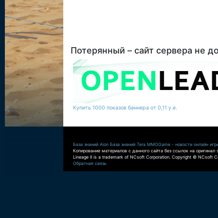
Потерянный – сайт сервера не д
Купить 1000 показов баннера от 0,11 у.е.
База знаний Aion
База знаний Tera
MMOGame - новости онлайн игр
Копирование материалов с данного сайта без ссылок на оригинал 
Lineage II is a trademark of NCsoft Corporation. Copyright © NCsoft Co
Обратная связь