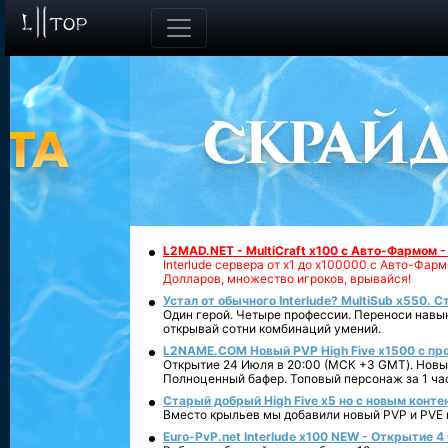
L2MAD.NET - MultiCraft x100 с Авто-Фармом 
Interlude сервера от х1 до х100000 с Авто-Фа
Долларов, множество игроков, врывайся!
Устал от обычного Interlude? MultiSub x550. С
Один герой. Четыре профессии. Переноси навык
открывай сотни комбинаций умений.
L2NAME.COM Новый PVP High Five x1500 с п
Открытие 24 Июля в 20:00 (МСК +3 GMT). Новый
Полноценный бафер. Топовый персонаж за 1 ча
Старый добрый High Five x5 но с новым конте
Вместо крыльев мы добавили новый PVP и PVE ко
Euro-PvP.net Interlude х100 NEW - Открытие 4