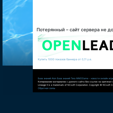
Потерянный – сайт сервера не д
Купить 1000 показов баннера от 0,11 у.е.
База знаний Aion
База знаний Tera
MMOGame - новости онлайн игр
Копирование материалов с данного сайта без ссылок на оригинал 
Lineage II is a trademark of NCsoft Corporation. Copyright © NCsoft Co
Обратная связь