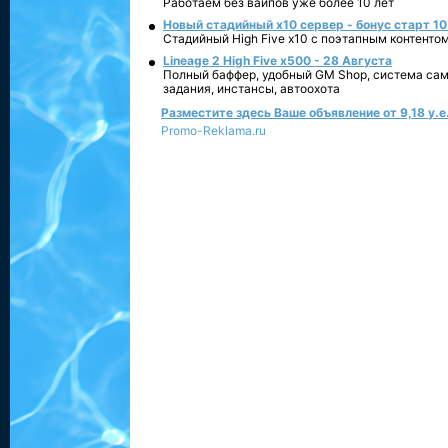
Работаем без вайпов уже более 10 лет
Новый стадийный х10 сервер - бонус старт 10
Стадийный High Five x10 с поэтапным контенто
Lineage 2 High Five x500 - 28 Августа
Полный баффер, удобный GM Shop, система сам
задания, инстансы, автоохота
Разместите здесь Ваше объявление от 9,18 у.е.
Promo-Reklama.ru