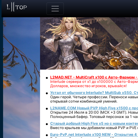
L2MAD.NET - MultiCraft x100 с Авто-Фармом 
Interlude сервера от х1 до х100000 с Авто-Фа
Долларов, множество игроков, врывайся!
Устал от обычного Interlude? MultiSub x550. С
Один герой. Четыре профессии. Переноси навык
открывай сотни комбинаций умений.
L2NAME.COM Новый PVP High Five x1500 с п
Открытие 24 Июля в 20:00 (МСК +3 GMT). Новый
Полноценный бафер. Топовый персонаж за 1 ча
Старый добрый High Five x5 но с новым конте
Вместо крыльев мы добавили новый PVP и PVE ко
Euro-PvP.net Interlude х100 NEW - Открытие 4