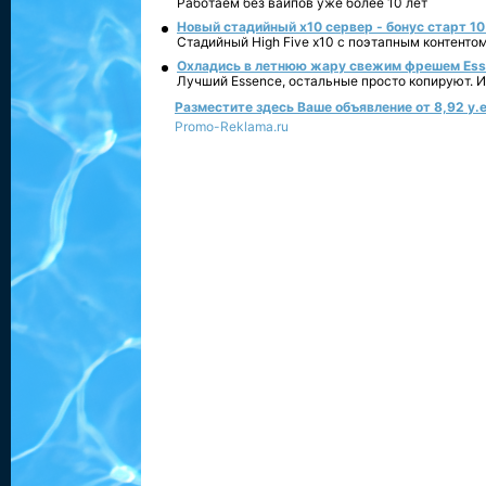
Работаем без вайпов уже более 10 лет
Новый стадийный х10 сервер - бонус старт 10
Стадийный High Five x10 с поэтапным контенто
Охладись в летнюю жару свежим фрешем Essen
Лучший Essence, остальные просто копируют. 
Разместите здесь Ваше объявление от 8,92 у.е
Promo-Reklama.ru