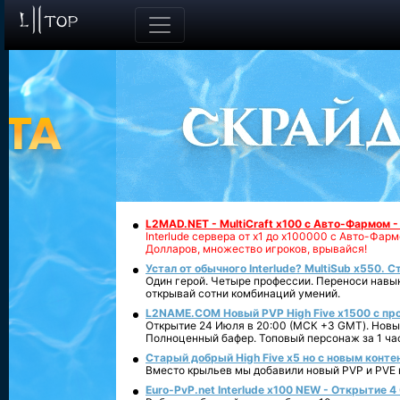
L2MAD.NET - MultiCraft x100 с Авто-Фармом 
Interlude сервера от х1 до х100000 с Авто-Фа
Долларов, множество игроков, врывайся!
Устал от обычного Interlude? MultiSub x550. С
Один герой. Четыре профессии. Переноси навык
открывай сотни комбинаций умений.
L2NAME.COM Новый PVP High Five x1500 с п
Открытие 24 Июля в 20:00 (МСК +3 GMT). Новый
Полноценный бафер. Топовый персонаж за 1 ча
Старый добрый High Five x5 но с новым конте
Вместо крыльев мы добавили новый PVP и PVE ко
Euro-PvP.net Interlude х100 NEW - Открытие 4