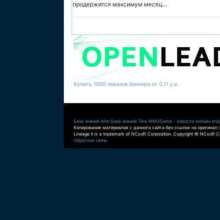
продержится максимум месяц...
Купить 1000 показов баннера от 0,11 у.е.
База знаний Aion
База знаний Tera
MMOGame - новости онлайн игр
Копирование материалов с данного сайта без ссылок на оригинал 
Lineage II is a trademark of NCsoft Corporation. Copyright © NCsoft Co
Обратная связь