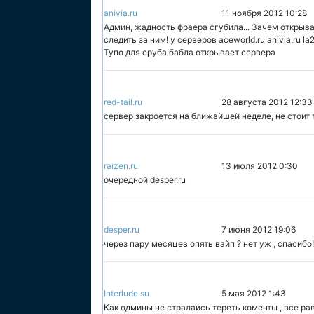
anivia.ru
11 ноября 2012 10:28
Админ, жадность фраера сгубила... Зачем открыва
следить за ним! у серверов aceworld.ru anivia.ru l
Тупо для сруба бабла открывает сервера
red-tail.ru
28 августа 2012 12:33
сервер закроется на ближайшей неделе, не стоит ту
raizen.ru
13 июля 2012 0:30
очередной desper.ru
desper.ru
7 июня 2012 19:06
через пару месяцев опять вайп ? нет уж , спасибо!
Interlude.su
5 мая 2012 1:43
Как одмины не стралаись тереть коменты , все рав