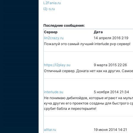
L2Fania.ru
l2j-s.ru
Последние сообщения:
Сервер
Дата
lin2crazy.ru
14 апреля 2016 2:19
Пожалуй это самый лучший interlude pvp сервер!
https://l2play.su
9 марта 2015 22:26
Отличный сервер. Доната нет как на других. Самое
interlude.su
5 ноября 2014 21:34
Не понимаю дибилойдов, которые играют на мульти
куча других его проектов созданы для быстрого с
срубит бабла и переоткрыите!
alltar.ru
19 июня 2014 14:21