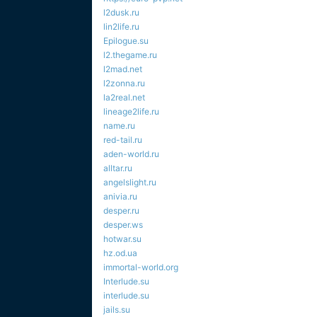
l2dusk.ru
lin2life.ru
Epilogue.su
l2.thegame.ru
l2mad.net
l2zonna.ru
la2real.net
lineage2life.ru
name.ru
red-tail.ru
aden-world.ru
alltar.ru
angelslight.ru
anivia.ru
desper.ru
desper.ws
hotwar.su
hz.od.ua
immortal-world.org
Interlude.su
interlude.su
jails.su