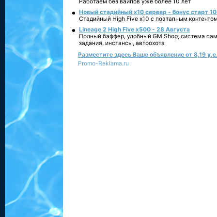
Работаем без вайпов уже более 10 лет
Новый стадийный х10 сервер - бонус старт 10
Стадийный High Five x10 с поэтапным контенто
Lineage 2 High Five x500 - 28 Августа
Полный баффер, удобный GM Shop, система сам
задания, инстансы, автоохота
Разместите здесь Ваше объявление от 8,19 у.е.
Promo-Reklama.ru