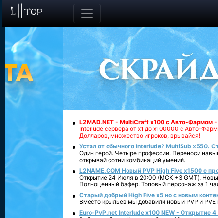
L2MAD.NET - MultiCraft x100 с Авто-Фармом 
Interlude сервера от х1 до х100000 с Авто-Фа
Долларов, множество игроков, врывайся!
Устал от обычного Interlude? MultiSub x550. С
Один герой. Четыре профессии. Переноси навык
открывай сотни комбинаций умений.
L2NAME.COM Новый PVP High Five x1500 с п
Открытие 24 Июля в 20:00 (МСК +3 GMT). Новый
Полноценный бафер. Топовый персонаж за 1 ча
Старый добрый High Five x5 но с новым конте
Вместо крыльев мы добавили новый PVP и PVE ко
Euro-PvP.net Interlude х100 NEW - Открытие 4