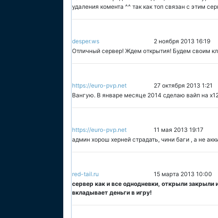
удаления комента ^^ так как топ связан с этим се
desper.ws
2 ноября 2013 16:19
Отличный сервер! Ждем открытия! Будем своим к
https://euro-pvp.net
27 октября 2013 1:21
Вангую. В январе месяце 2014 сделаю вайп на х12
https://euro-pvp.net
11 мая 2013 19:17
админ хорош херней страдать, чини баги , а не ак
red-tail.ru
15 марта 2013 10:00
сервер как и все однодневки, открыли закрыли и
вкладывает деньги в игру!