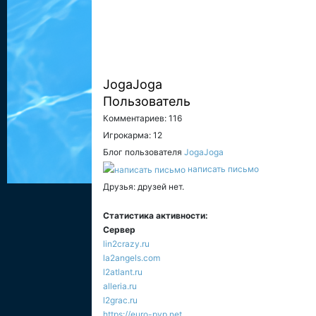
JogaJoga
Пользователь
Комментариев: 116
Игрокарма: 12
Блог пользователя
JogaJoga
написать письмо
Друзья: друзей нет.
Статистика активности:
Сервер
lin2crazy.ru
la2angels.com
l2atlant.ru
alleria.ru
l2grac.ru
https://euro-pvp.net