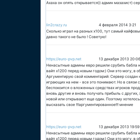
Ахаха он опять открывается)) админ мазахист) се
lin2crazy.ru
4 февраля 2014 3:21
Сколько играл на разных х100, тут самый кайфовы
давно такого не было ! Советую!
https://euro-pvp.net
13 декабря 2013 20:0
Ненасытные админы евро решили срубить бабла н
вайп х1200 перед новым годом:) Они это могу, в о
Аргументирую свой комментарий: Сервер создан н
играющих на нем - все это понимают. Но в связи
беспокоится о вложенных средствах игроков прод
вновь другие и вновь получать прибыль с других,
новой или открывают еще один. Поэтому хотелось
высказать свое !!!аргументированное!!! мнение
https://euro-pvp.net
13 декабря 2013 19:59
Ненасытные админы евро решили срубить бабла н
вайп х1200 перед новым годом:) Они это могу, в 