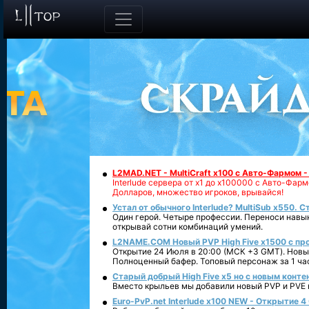
L2MAD.NET - MultiCraft x100 с Авто-Фармом 
Interlude сервера от х1 до х100000 с Авто-Фа
Долларов, множество игроков, врывайся!
Устал от обычного Interlude? MultiSub x550. С
Один герой. Четыре профессии. Переноси навык
открывай сотни комбинаций умений.
L2NAME.COM Новый PVP High Five x1500 с п
Открытие 24 Июля в 20:00 (МСК +3 GMT). Новый
Полноценный бафер. Топовый персонаж за 1 ча
Старый добрый High Five x5 но с новым конте
Вместо крыльев мы добавили новый PVP и PVE ко
Euro-PvP.net Interlude х100 NEW - Открытие 4