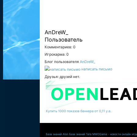
AnDreW_
Пользователь
Комментариев: 0
Игрокарма: 0
Блог пользователя
AnDreW_
написать письмо
Друзья: друзей нет.
Купить 1000 показов баннера от 0,11 у.е.
База знаний Aion
База знаний Tera
MMOGame - новости онлайн игр