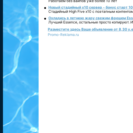
Работаем без вайпов уже более 10 лет
Новый стадийный х10 сервер - бонус старт 10
Стадийный High Five x10 с поэтапным контенто
Охладись в летнюю жару свежим фрешем Essen
Лучший Essence, остальные просто копируют. 
Разместите здесь Ваше объявление от 8,30 у.е
Promo-Reklama.ru