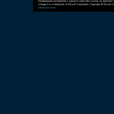
Копирование материалов с данного сайта без ссылок на оригинал 
Lineage II is a trademark of NCsoft Corporation. Copyright © NCsoft Co
Обратная связь