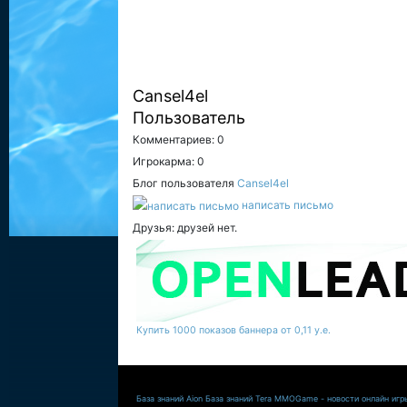
Cansel4el
Пользователь
Комментариев: 0
Игрокарма: 0
Блог пользователя
Cansel4el
написать письмо
Друзья: друзей нет.
Купить 1000 показов баннера от 0,11 у.е.
База знаний Aion
База знаний Tera
MMOGame - новости онлайн игр