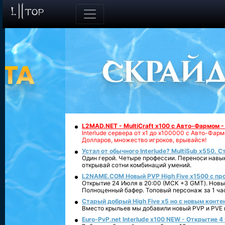
L2MAD.NET - MultiCraft x100 с Авто-Фармом 
Interlude сервера от х1 до х100000 с Авто-Фа
Долларов, множество игроков, врывайся!
Устал от обычного Interlude? MultiSub x550. С
Один герой. Четыре профессии. Переноси навык
открывай сотни комбинаций умений.
L2NAME.COM Новый PVP High Five x1500 с п
Открытие 24 Июля в 20:00 (МСК +3 GMT). Новый
Полноценный бафер. Топовый персонаж за 1 ча
Старый добрый High Five x5 но с новым конте
Вместо крыльев мы добавили новый PVP и PVE ко
Euro-PvP.net Interlude х100 NEW - Открытие 4