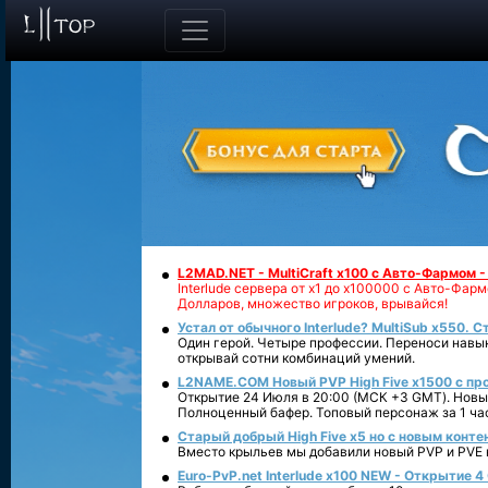
L2MAD.NET - MultiCraft x100 с Авто-Фармом 
Interlude сервера от х1 до х100000 с Авто-Фа
Долларов, множество игроков, врывайся!
Устал от обычного Interlude? MultiSub x550. С
Один герой. Четыре профессии. Переноси навык
открывай сотни комбинаций умений.
L2NAME.COM Новый PVP High Five x1500 с п
Открытие 24 Июля в 20:00 (МСК +3 GMT). Новый
Полноценный бафер. Топовый персонаж за 1 ча
Старый добрый High Five x5 но с новым конте
Вместо крыльев мы добавили новый PVP и PVE ко
Euro-PvP.net Interlude х100 NEW - Открытие 4