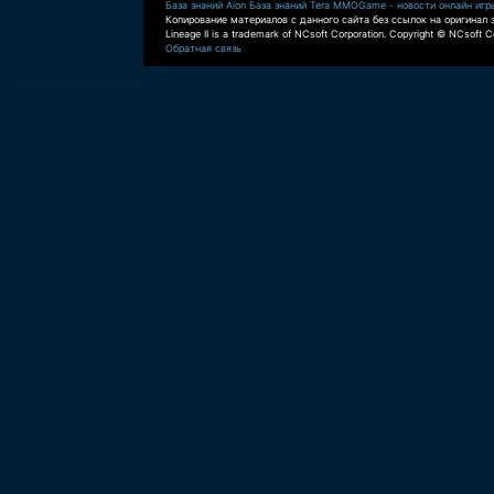
База знаний Aion
База знаний Tera
MMOGame - новости онлайн игр
Копирование материалов с данного сайта без ссылок на оригинал 
Lineage II is a trademark of NCsoft Corporation. Copyright © NCsoft Co
Обратная связь