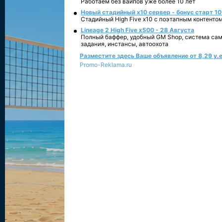
Работаем без вайпов уже более 10 лет
Новый стадийный х10 сервер - бонус старт 10
Стадийный High Five x10 с поэтапным контенто
Lineage 2 High Five x500 - 28 Августа
Полный баффер, удобный GM Shop, система сам
задания, инстансы, автоохота
Разместите здесь Ваше объявление от 8,29 у.е
Promo-Reklama.ru