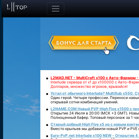
L2MAD.NET - MultiCraft x100 с Авто-Фармом 
Interlude сервера от х1 до х100000 с Авто-Фа
Долларов, множество игроков, врывайся!
Устал от обычного Interlude? MultiSub x550. С
Один герой. Четыре профессии. Переноси навык
открывай сотни комбинаций умений.
L2NAME.COM Новый PVP High Five x1500 с п
Открытие 24 Июля в 20:00 (МСК +3 GMT). Новый
Полноценный бафер. Топовый персонаж за 1 ча
Старый добрый High Five x5 но с новым конте
Вместо крыльев мы добавили новый PVP и PVE ко
Euro-PvP.net Interlude х100 NEW - Открытие 4