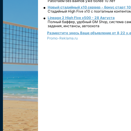
Работаем без вайпов уже более 10 лет
Новый стадийный х10 сервер - бонус старт 10
Стадийный High Five x10 с поэтапным контенто
Lineage 2 High Five x500 - 28 Августа
Полный баффер, удобный GM Shop, система сам
задания, инстансы, автоохота
Разместите здесь Ваше объявление от 8,22 у.е
Promo-Reklama.ru