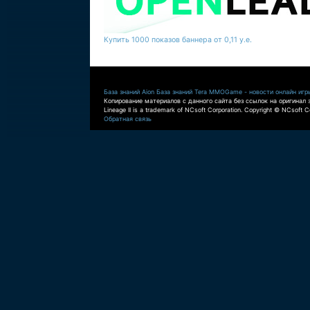
Купить 1000 показов баннера от 0,11 у.е.
База знаний Aion
База знаний Tera
MMOGame - новости онлайн игр
Копирование материалов с данного сайта без ссылок на оригинал 
Lineage II is a trademark of NCsoft Corporation. Copyright © NCsoft Co
Обратная связь