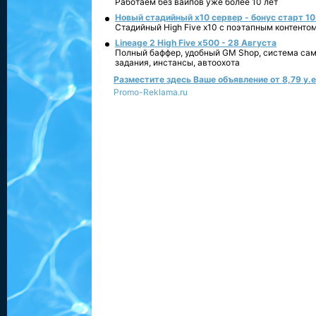
Работаем без вайпов уже более 10 лет
Новый стадийный х10 сервер - бонус старт 10
Стадийный High Five x10 с поэтапным контенто
Lineage 2 High Five x500 - 28 Августа
Полный баффер, удобный GM Shop, система сам
задания, инстансы, автоохота
Разместите здесь Ваше объявление от 8,79 у.е.
Promo-Reklama.ru