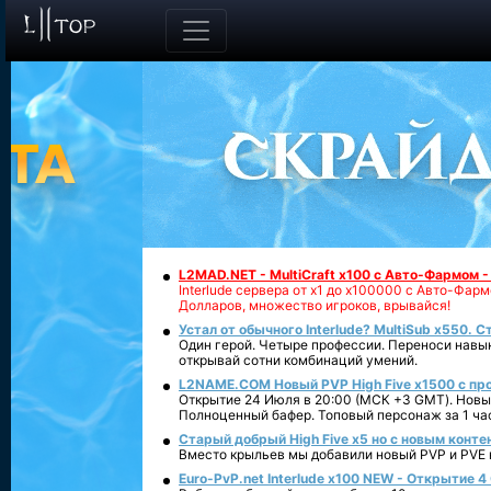
L2MAD.NET - MultiCraft x100 с Авто-Фармом 
Interlude сервера от х1 до х100000 с Авто-Фа
Долларов, множество игроков, врывайся!
Устал от обычного Interlude? MultiSub x550. С
Один герой. Четыре профессии. Переноси навык
открывай сотни комбинаций умений.
L2NAME.COM Новый PVP High Five x1500 с п
Открытие 24 Июля в 20:00 (МСК +3 GMT). Новый
Полноценный бафер. Топовый персонаж за 1 ча
Старый добрый High Five x5 но с новым конте
Вместо крыльев мы добавили новый PVP и PVE ко
Euro-PvP.net Interlude х100 NEW - Открытие 4