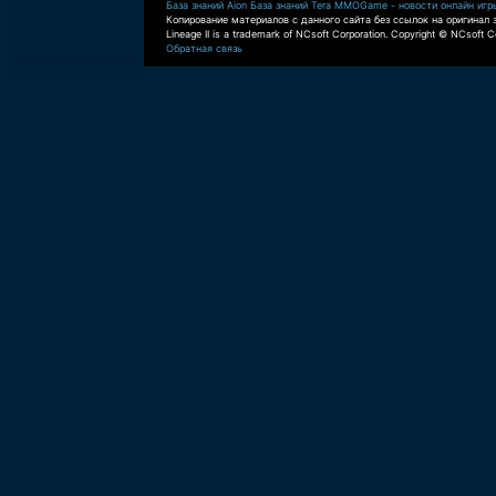
База знаний Aion
База знаний Tera
MMOGame - новости онлайн игр
Копирование материалов с данного сайта без ссылок на оригинал 
Lineage II is a trademark of NCsoft Corporation. Copyright © NCsoft Co
Обратная связь