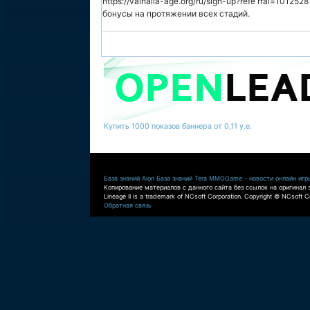
https://valhalla-age.org/ru/sign-up?refe rral=1012
бонусы на протяжении всех стадий.
Купить 1000 показов баннера от 0,11 у.е.
База знаний Aion
База знаний Tera
MMOGame - новости онлайн игр
Копирование материалов с данного сайта без ссылок на оригинал 
Lineage II is a trademark of NCsoft Corporation. Copyright © NCsoft Co
Обратная связь