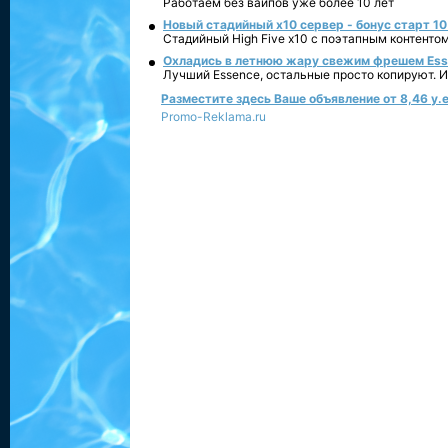
Работаем без вайпов уже более 10 лет
Новый стадийный х10 сервер - бонус старт 10
Стадийный High Five x10 с поэтапным контенто
Охладись в летнюю жару свежим фрешем Essen
Лучший Essence, остальные просто копируют. 
Разместите здесь Ваше объявление от 8,46 у.е
Promo-Reklama.ru