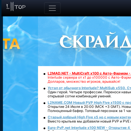
L2MAD.NET - MultiCraft x100 с Авто-Фармом 
Interlude сервера от х1 до х100000 с Авто-Фа
Долларов, множество игроков, врывайся!
Устал от обычного Interlude? MultiSub x550. С
Один герой. Четыре профессии. Переноси навык
открывай сотни комбинаций умений.
L2NAME.COM Новый PVP High Five x1500 с п
Открытие 24 Июля в 20:00 (МСК +3 GMT). Новый
Полноценный бафер. Топовый персонаж за 1 ча
Старый добрый High Five x5 но с новым конте
Вместо крыльев мы добавили новый PVP и PVE ко
Euro-PvP.net Interlude х100 NEW - Открытие 4