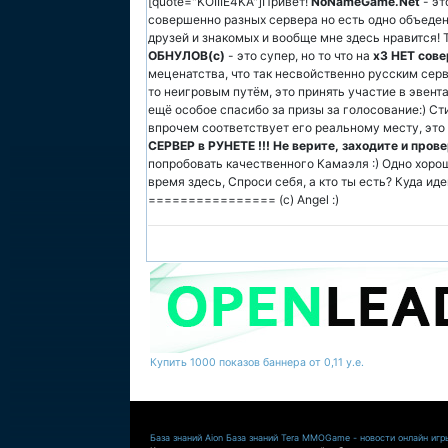
[quote="KOIIIE4KA"]Привет!
NoNameGame.Net
- эт
совершенно разных сервера но есть одно объеден
друзей и знакомых и вообще мне здесь нравится! 
ОБНУЛОВ(с)
- это супер, но то что на
х3 НЕТ сов
меценатства, что так несвойственно русским серв
то неигровым путём, это принять участие в эвент
ещё особое спасибо за призы за голосование:) Ст
впрочем соответствует его реальному месту, это
СЕРВЕР в РУНЕТЕ !!! Не верите, заходите и прове
попробовать качественного Камаэля :) Одно хорош
время здесь, Спроси себя, а кто ты есть? Куда ид
================ (c) Angel :)
Купить 1000 показов баннера от 0,11 у.е.
База знаний Aion
База знаний Tera
MMOGame - новости онлайн игр