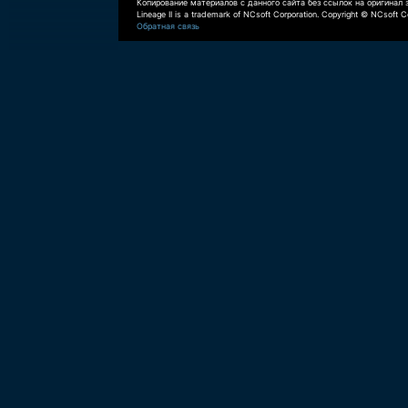
Копирование материалов с данного сайта без ссылок на оригинал 
Lineage II is a trademark of NCsoft Corporation. Copyright © NCsoft Co
Обратная связь