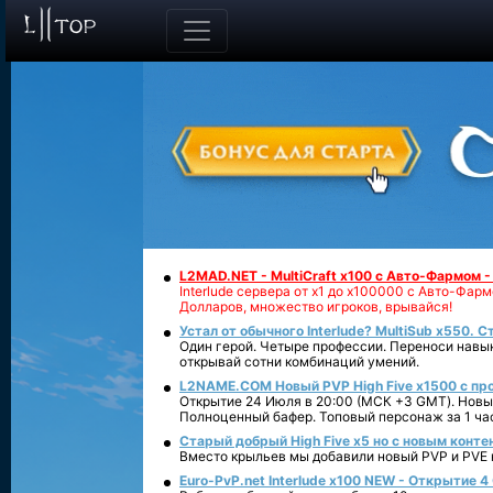
L2MAD.NET - MultiCraft x100 с Авто-Фармом 
Interlude сервера от х1 до х100000 с Авто-Фа
Долларов, множество игроков, врывайся!
Устал от обычного Interlude? MultiSub x550. С
Один герой. Четыре профессии. Переноси навык
открывай сотни комбинаций умений.
L2NAME.COM Новый PVP High Five x1500 с п
Открытие 24 Июля в 20:00 (МСК +3 GMT). Новый
Полноценный бафер. Топовый персонаж за 1 ча
Старый добрый High Five x5 но с новым конте
Вместо крыльев мы добавили новый PVP и PVE ко
Euro-PvP.net Interlude х100 NEW - Открытие 4