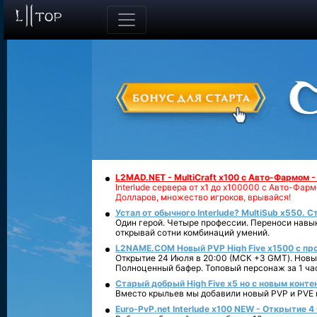
L2MAD.NET - MultiCraft x100 с Авто-Фармом 
Interlude сервера от х1 до х100000 с Авто-Фа
Долларов, множество игроков, врывайся!
Устал от обычного Interlude? MultiSub x550. С
Один герой. Четыре профессии. Переноси навык
открывай сотни комбинаций умений.
L2NAME.COM Новый PVP High Five x1500 с п
Открытие 24 Июля в 20:00 (МСК +3 GMT). Новый
Полноценный бафер. Топовый персонаж за 1 ча
Старый добрый High Five x5 но с новым конте
Вместо крыльев мы добавили новый PVP и PVE ко
Euro-PvP.net Interlude х100 NEW - Открытие 4