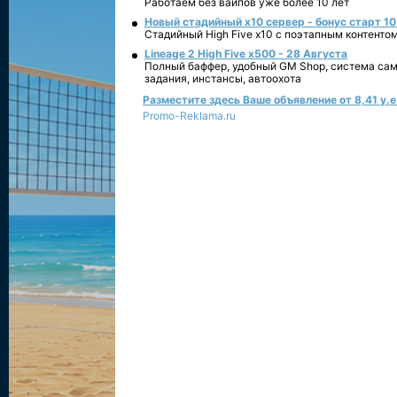
Работаем без вайпов уже более 10 лет
Новый стадийный х10 сервер - бонус старт 10
Стадийный High Five x10 с поэтапным контенто
Lineage 2 High Five x500 - 28 Августа
Полный баффер, удобный GM Shop, система сам
задания, инстансы, автоохота
Разместите здесь Ваше объявление от 8,41 у.е.
Promo-Reklama.ru