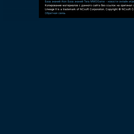
База знаний Aion
База знаний Tera
MMOGame - новости онлайн игр
Копирование материалов с данного сайта без ссылок на оригинал 
Lineage II is a trademark of NCsoft Corporation. Copyright © NCsoft Co
Обратная связь