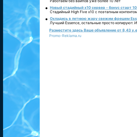
Работаем без вайпов уже более 10 лет
Новый стадийный х10 сервер - бонус старт 10
Стадийный High Five x10 с поэтапным контенто
Охладись в летнюю жару свежим фрешем Essen
Лучший Essence, остальные просто копируют. 
Разместите здесь Ваше объявление от 8,43 у.е
Promo-Reklama.ru