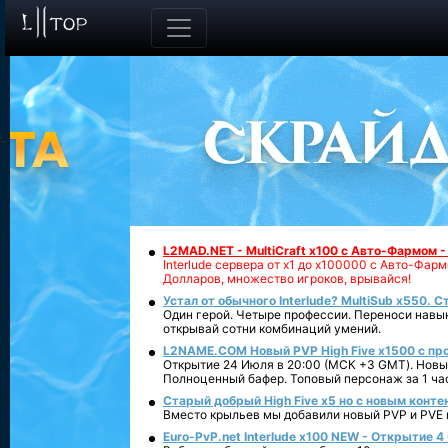
L2MAD.NET - MultiCraft x100 с Авто-Фармом 
Interlude сервера от х1 до х100000 с Авто-Фа
Долларов, множество игроков, врывайся!
Устал от обычного Interlude? MultiSub x550. С
Один герой. Четыре профессии. Переноси навык
открывай сотни комбинаций умений.
L2NAME.COM Новый PVP High Five x1500 с п
Открытие 24 Июля в 20:00 (МСК +3 GMT). Новый
Полноценный бафер. Топовый персонаж за 1 ча
Старый добрый High Five x5 но с новым конте
Вместо крыльев мы добавили новый PVP и PVE ко
Euro-PvP.net Interlude х100 NEW - Открытие 4