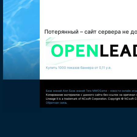
Потерянный – сайт сервера не д
Купить 1000 показов баннера от 0,11 у.е.
База знаний Aion
База знаний Tera
MMOGame - новости онлайн игр
Копирование материалов с данного сайта без ссылок на оригинал 
Lineage II is a trademark of NCsoft Corporation. Copyright © NCsoft Co
Обратная связь