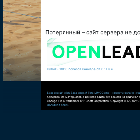
Потерянный – сайт сервера не д
Купить 1000 показов баннера от 0,11 у.е.
База знаний Aion
База знаний Tera
MMOGame - новости онлайн игр
Копирование материалов с данного сайта без ссылок на оригинал 
Lineage II is a trademark of NCsoft Corporation. Copyright © NCsoft Co
Обратная связь