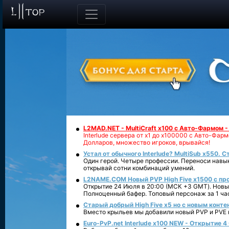
L2MAD.NET - MultiCraft x100 с Авто-Фармом 
Interlude сервера от х1 до х100000 с Авто-Фа
Долларов, множество игроков, врывайся!
Устал от обычного Interlude? MultiSub x550. С
Один герой. Четыре профессии. Переноси навык
открывай сотни комбинаций умений.
L2NAME.COM Новый PVP High Five x1500 с п
Открытие 24 Июля в 20:00 (МСК +3 GMT). Новый
Полноценный бафер. Топовый персонаж за 1 ча
Старый добрый High Five x5 но с новым конте
Вместо крыльев мы добавили новый PVP и PVE ко
Euro-PvP.net Interlude х100 NEW - Открытие 4