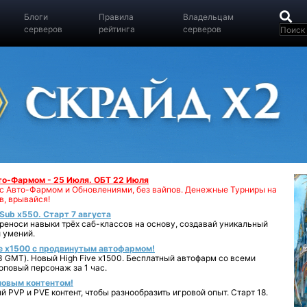
Блоги
Правила
Владельцам
серверов
рейтинга
серверов
вто-Фармом - 25 Июля. ОБТ 22 Июля
00 с Авто-Фармом и Обновлениями, без вайпов. Денежные Турниры на
в, врывайся!
iSub x550. Старт 7 августа
реноси навыки трёх саб-классов на основу, создавай уникальный
 умений.
e x1500 с продвинутым автофармом!
 GMT). Новый High Five x1500. Бесплатный автофарм со всеми
повый персонаж за 1 час.
 новым контентом!
 PVP и PVE контент, чтобы разнообразить игровой опыт. Старт 18.