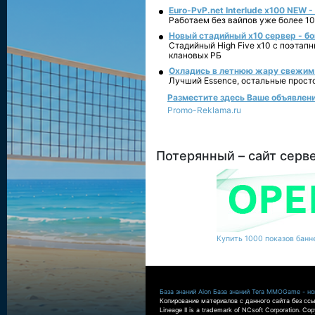
Euro-PvP.net Interlude х100 NEW 
Работаем без вайпов уже более 10
Новый стадийный х10 сервер - бо
Стадийный High Five x10 с поэтап
клановых РБ
Охладись в летнюю жару свежим 
Лучший Essence, остальные прост
Разместите здесь Ваше объявление 
Promo-Reklama.ru
Потерянный – сайт серв
Купить 1000 показов банне
База знаний Aion
База знаний Tera
MMOGame - нов
Копирование материалов с данного сайта без ссы
Lineage II is a trademark of NCsoft Corporation. Co