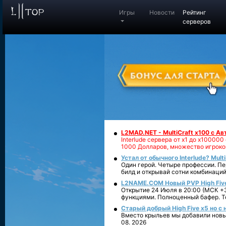
Игры
Новости
Рейтинг
серверов
L2MAD.NET - MultiCraft x100 с А
Interlude сервера от х1 до х1000
1000 Долларов, множество игроко
Устал от обычного Interlude? Mult
Один герой. Четыре профессии. Пе
билд и открывай сотни комбинаций
L2NAME.COM Новый PVP High Fiv
Открытие 24 Июля в 20:00 (МСК +3
функциями. Полноценный бафер. То
Старый добрый High Five x5 но с
Вместо крыльев мы добавили новый
08. 2026