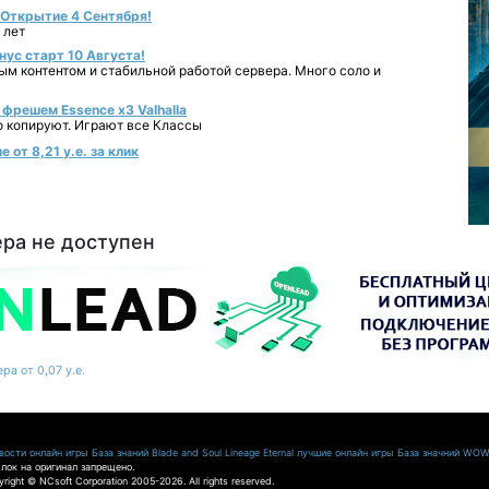
- Открытие 4 Сентября!
 лет
нус старт 10 Августа!
ным контентом и стабильной работой сервера. Много соло и
фрешем Essence x3 Valhalla
о копируют. Играют все Классы
от 8,21 у.е. за клик
ера не доступен
ра от 0,07 у.е.
ости онлайн игры
База знаний Blade and Soul
Lineage Eternal
лучшие онлайн игры
База значний WO
лок на оригинал запрещено.
pyright © NCsoft Corporation 2005-2026. All rights reserved.