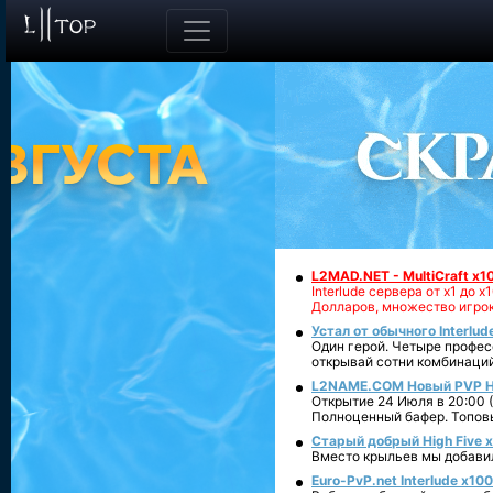
L2MAD.NET - MultiCraft x
Interlude сервера от х1 д
Долларов, множество игрок
Устал от обычного Interlud
Один герой. Четыре профес
открывай сотни комбинаци
L2NAME.COM Новый PVP Hi
Открытие 24 Июля в 20:00 
Полноценный бафер. Топовы
Старый добрый High Five x
Вместо крыльев мы добавили
Euro-PvP.net Interlude х1