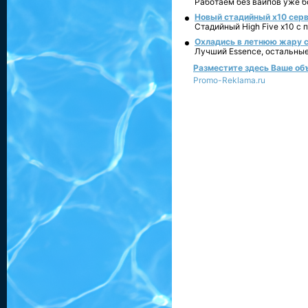
Работаем без вайпов уже б
Новый стадийный х10 серве
Стадийный High Five x10 с
Охладись в летнюю жару с
Лучший Essence, остальные
Разместите здесь Ваше объя
Promo-Reklama.ru