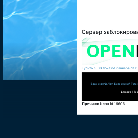
Сервер заблокирова
Купить 1000 показов баннера от 0,1
База знаний Aion
База знаний Tera
Lineage II i
Причина:
Клон id 16606